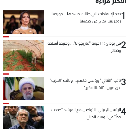
الأكثر قراءة
شاهد البرامج
1
الترددات
بعد الإنتقادات التي طالت جسمها... جورجينا
رودريغيز تخرج عن صمتها
عن MTV
وظائف
الإنـتـاج
تواصل معنا
2
في بوداي: ١٦ خيمة "ماريجوانا"... وضبط أسلحة
لاعلاناتكم
شروط الإسـتخدام
وذخائر
سياسة الخصوصية
3
نائب "الثنائي" يردّ على قاسم... ونائب "الحزب"
عن عون: "انشالله خير"
4
الرئيس الإيراني: التواصل مع المرشد "صعب
جداً" في الوقت الحالي