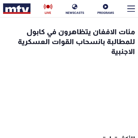
LIVE
NEWSCASTS
PROGRAMS
en
مئات الافغان يتظاهرون في كابول
الأخبار
للمطالبة بانسحاب القوات العسكرية
الاجنبية
سياسة
ناس
إقتصاد
فن
منوعات
رياضة
كأس العالم
البرامج
جدول البرامج