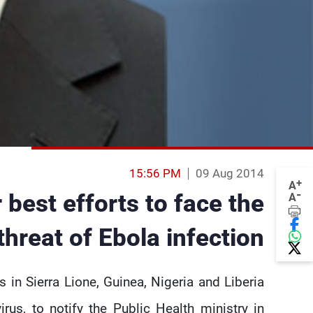
15:56 PM
09 Aug 2014
+
A
-
best efforts to face the
A
threat of Ebola infection
 in Sierra Lione, Guinea, Nigeria and Liberia
rus, to notify the Public Health ministry in