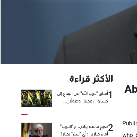
الأكثر قراءة
Ab
1
أنفاق "حزب الله" من البقاع إلى
كسروان فجبيل وصولاً إلى
المختارة... التفاصيل في نشرة
الأخبار بعد قليل
Publi
2
نعيم قاسم يبادر... و"الحزب"
أمام خيارين: أيّ "سمّ" يختار؟
who b