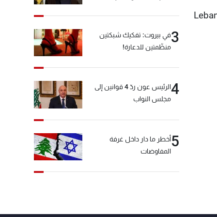
Leban
3
في بيروت: تفكيك شبكتين
منظّمتين للدعارة!
4
الرئيس عون ردّ 4 قوانين إلى
مجلس النواب
5
أخطر ما دار داخل غرفة
المفاوضات