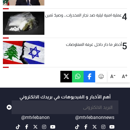
4
عملية امنية ليلية ضد تجار المخدرات.. وصيدٌ ثمين
5
أخطر ما دار داخل غرفة المفاوضات
-
+
A
A
أهم الأخبار و الفيديوهات في بريدك الالكتروني
@mtvlebanon
@mtvlebanonnews