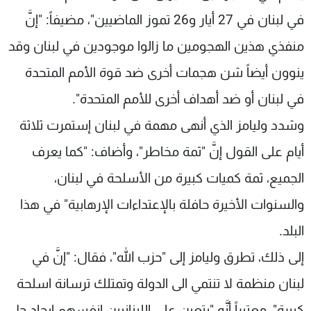
شاهد البرامج
في لبنان في 27 أيار و26 تموز الماضيين"، مضيفاً: "إنَّ
الترددات
منفذي هذين الهجومين ما زالوا موجودين في لبنان وقد
ينوون أيضاً شن هجمات أخرى ضد قوة الأمم المتحدة
عن MTV
وظائف
الإنـتـاج
تواصل معنا
في لبنان أو ضد أهداف أخرى للأمم المتحدة".
لاعلاناتكم
شروط الإسـتخدام
سياسة الخصوصية
وشدد وليامز الذي أنهى مهمة في لبنان إستمرت ثلاثة
أيام على القول إنَّ "ثمة مخاطر"، وأضاف: "كما يعرف
الجميع، ثمة كميات كبيرة من الأسلحة في لبنان،
والسنوات الأخيرة حافلة بالإعتداءات الإرهابية" في هذا
البلد.
إلى ذلك، تطرق وليامز إلى "حزب الله"، فقال: "إنَّ في
لبنان منظمة لا تنتمي الى الدولة وتمتلك ترسانة اسلحة
كبيرة"، معتبراً أنَّه "يتعين على اللبنانيين انفسهم ايجاد حل