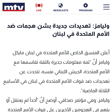
LIVE
NEWSCASTS
PROGRAMS
en
وليامز: تهديدات جديدة بشن هجمات ضد
الأخبار
الأمم المتحدة في لبنان
سياسة
ناس
أعلن المنسق الخاص للأمم المتحدة في لبنان مايكل
إقتصاد
فن
وليامز أنَّ "ثمة معلومات جديرة بالثقة تقاسمها مع
منوعات
رياضة
الأمم المتحدة، الجيش اللبناني نفسه، تتحدث عن
كأس العالم
تهديدات ضد قوات الأمم المتحدة في لبنان في الأسابيع
الثلاثة الماضية".
وليامز، وفي مؤتمر صحافي، أوضح أنَّ "أحداً لم يعتقل أو
البرامج
يتهم في الهجومين الآخيرين على قوات الأمم المتحدة
جدول البرامج