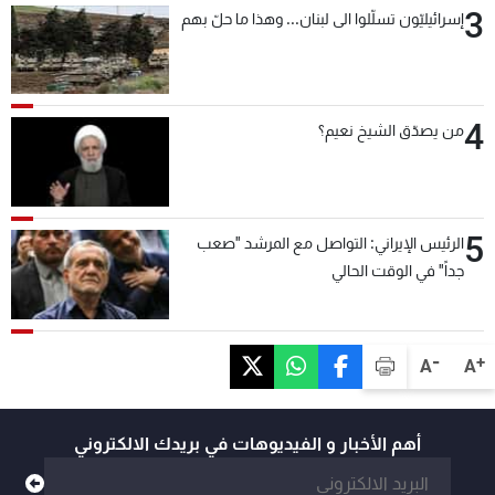
3
إسرائيليّون تسلّلوا الى لبنان... وهذا ما حلّ بهم
4
من يصدّق الشيخ نعيم؟
5
الرئيس الإيراني: التواصل مع المرشد "صعب
جداً" في الوقت الحالي
-
+
A
A
أهم الأخبار و الفيديوهات في بريدك الالكتروني