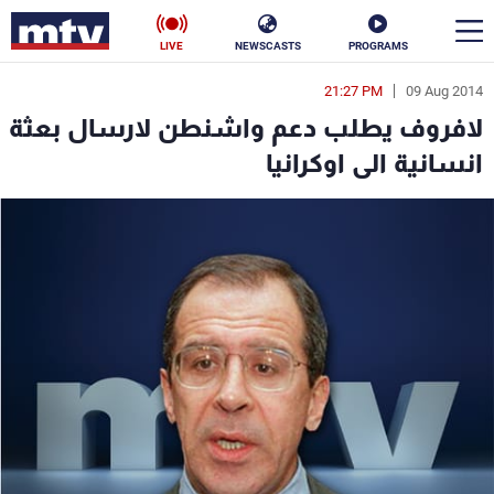
LIVE
NEWSCASTS
PROGRAMS
21:27 PM
09 Aug 2014
en
لافروف يطلب دعم واشنطن لارسال بعثة
الأخبار
انسانية الى اوكرانيا
سياسة
ناس
إقتصاد
فن
منوعات
رياضة
كأس العالم
البرامج
جدول البرامج