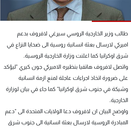
شاهد البرامج
الترددات
طالب وزير الخارجية الروسي سيرغي لافروف بدعم
عن MTV
وظائف
الإنـتـاج
تواصل معنا
اميركي لارسال بعثة انسانية روسية الى ضحايا النزاع في
لاعلاناتكم
شروط الإسـتخدام
سياسة الخصوصية
شرق اوكرانيا كما اعلنت وزارة الخارجية الروسية.
واتصل لافروف هاتفيا بنظيره الاميركي جون كيري "ليؤكد
على ضرورة اتخاذ اجراءات عاجلة لمنع ازمة انسانية
وشيكة في جنوب شرق اوكرانيا" كما جاء في بيان لوزارة
الخارجية.
واوضح البيان ان لافروف دعا الولايات المتحدة الى "دعم
المبادرة الروسية لارسال بعثة انسانية الى جنوب شرق