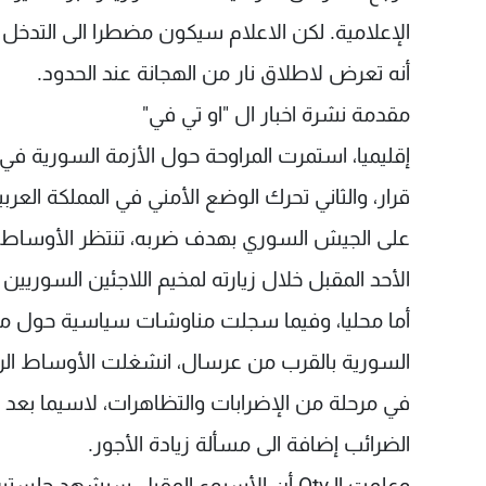
الإعلامية. لكن الاعلام سيكون مضطرا الى التدخ
أنه تعرض لاطلاق نار من الهجانة عند الحدود.
مقدمة نشرة اخبار ال "او تي في"
إقليميا، استمرت المراوحة حول الأزمة السورية 
قرار، والثاني تحرك الوضع الأمني في المملكة العربي
على الجيش السوري بهدف ضربه، تنتظر الأوساط ال
الأحد المقبل خلال زيارته لمخيم اللاجئين السوريين
أما محليا، وفيما سجلت مناوشات سياسية حول ملف ت
السورية بالقرب من عرسال، انشغلت الأوساط الرسم
في مرحلة من الإضرابات والتظاهرات، لاسيما بعد 
الضرائب إضافة الى مسألة زيادة الأجور.
وعلمت الـOtv أن الأسبوع المقبل سيشهد 