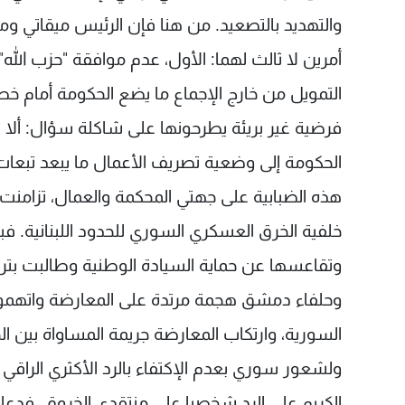
والتهديد بالتصعيد. من هنا فإن الرئيس ميقاتي و
أمرين لا ثالث لهما: الأول، عدم موافقة "حزب الله" 
التمويل من خارج الإجماع ما يضع الحكومة أمام خطر
فرضية غير بريئة يطرحونها على شاكلة سؤال: ألا ت
الحكومة إلى وضعية تصريف الأعمال ما يبعد تبعات
هذه الضبابية على جهتي المحكمة والعمال، تزامن
خلفية الخرق العسكري السوري للحدود اللبنانية.
وتقاعسها عن حماية السيادة الوطنية وطالبت بترس
وحلفاء دمشق هجمة مرتدة على المعارضة واتهموها
السورية، وارتكاب المعارضة جريمة المساواة بين ا
ولشعور سوري بعدم الإكتفاء بالرد الأكثري الراق
الكريم علي الرد شخصيا على منتقدي الخروق. فدعاه