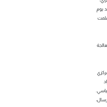
 يوم
علمت
الجة
مركزي
د
ياسي.
رسال،