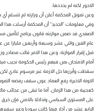
الاجور لكنه لم يحددها.
وعن تمويل المحكمة أعلن أن وزارته لم تتسلم أي ط
وفي معلومات "الجديد" أن المحكمة أرسلت هذا الطل
الصفدي قد ضمن موازنته قانون برنامج لتأمين مس
عام الفين واثني عشر وسبعة وأربعين مليارا عن عام
قبل إقرار الموازنة. وعن هذا الامر قالت مصادر وز
أمام الامتحان بمن فيهم رئيس الحكومة نجيب ميقا
سقطت وأبرزها حل الازمة عبر مرسوم عادي لكن ذلك
الاونة الاخيرة رفع العماد عون سقف رفضه التمويل و
كعجيبة من هذا الزمان. أما ما تبقى من عجائب مال
على المستوى السياسي وتداخلا بالامني فإن خرق ا
الرابع عشر من آذار فيما كانت سوريا وعبر سفيرها 