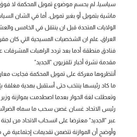
سياسيا، لم يحسم موضوع تمويل المحكمة لا فوق الط
ماشية بتمويل أو بغير تمويل. أما في الشان السياس
الولايات المتحدة قبل ان ينتقل في الخامس والعشري
العراق، علم ان الشخصيات المسيحية التي كان مقررا
فنادق منطقة أدما بعد تردد الراهبات المشرفات على
مقدمة نشرة أخبار تلفزيون "الجديد"
أنتظروها معركة على تمويل المحكمة فجاءت معارك ع
ما كاد رئيسها ينتخب حتى أستقبل بهدية مغلفة بإض
وتعطلت لغة الحوار بعدما اصطدمت بموازنة وزير
رئيس الاتحاد غسان غصن سحب ما سماه الضرائب ا
عبر "الجديد" معترضا على انسحاب الاتحاد من لجنة