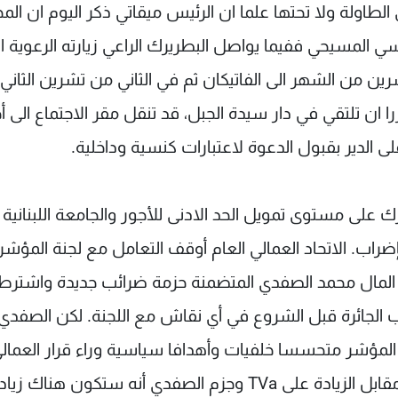
اولة ولا تحتها علما ان الرئيس ميقاتي ذكر اليوم ان الم
ي المسيحي ففيما يواصل البطريرك الراعي زيارته الرعوية ا
ن من الشهر الى الفاتيكان ثم في الثاني من تشرين الثاني 
 ان تلتقي في دار سيدة الجبل، قد تنقل مقر الاجتماع الى أ
 الدير بقبول الدعوة لاعتبارات كنسية وداخلية.
لى مستوى تمويل الحد الادنى للأجور والجامعة اللبنانية ا
راب. الاتحاد العمالي العام أوقف التعامل مع لجنة المؤشر
 المال محمد الصفدي المتضمنة حزمة ضرائب جديدة واشترط
لجائرة قبل الشروع في أي نقاش مع اللجنة. لكن الصفدي 
 المؤشر متحسسا خلفيات وأهدافا سياسية وراء قرار العمال
وأوضح أن الموازنة تتضمن تقديمات إجتماعية في مقابل الزيادة على TVa وجزم الصفدي أنه ستكون 