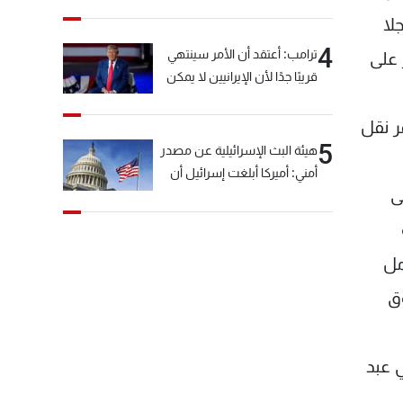
خيّاط؟
لا
4
ترامب: أعتقد أن الأمر سينتهي
 على
قريبًا جدًا لأن الإيرانيين لا يمكن
أن يستمروا على هذا الحال
ر نقل
5
هيئة البث الإسرائيلية عن مصدر
أمني: أميركا أبلغت إسرائيل أن
ى
"حزب الله" لم يخرق وقف إطلاق
النار أمس في مجدل زون
وطلبت منها عدم التصعيد
مل
خشية أن يؤثر ذلك على
مفاوضات روما
ق
 عبد