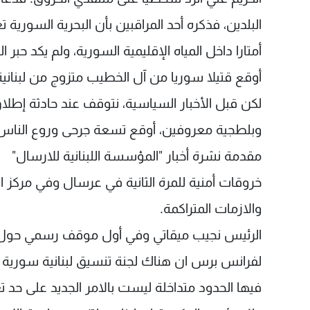
البلدين، فذكره أحد المراقبين بأن البحرية السوري
أمتارا داخل المياه الإقليمية السورية، ولم يكد ح
أوقع قتيلا سوريا من آل الخطيب متزوج من لبنانية
لكن قبل الأخبار السياسية، نتوقف عند حادثة إطلا
وبلطجية معروفين، أوقع تسعة جرحى وروع الناس
مقدمة نشرة أخبار "المؤسسة اللبنانية للارسال"
خروقات أمنية للمرة الثانية في عرسال وفي مركز ال
والازمات المتراكمة.
الرئيس نجيب ميقاتي وفي أول موقف رسمي حول الخر
لفرانس برس ان هناك لجنة تنسيق لبنانية سورية
فيها الحدود متداخلة ليست بالامر الجديد على حد تع