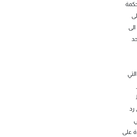
حكمة
لى
الى
حد
لتي
رد
ي
هناك زيادة على