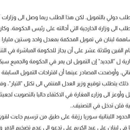
لب دولي بالتمويل. لكن هذا الطلب ربما وصل الى وزارات أخ
ب الى وزارة الخارجية التي أحالته على رئيس الحكومة. وكا
اهمة لبنان في تمويل المحكمة بمعدل واحد وستين مليارا 
 الفين وثلاثة عشر على أن يجاز للحكومة المباشرة في التن
ارية ل "الجديد" إن التمويل لن يمر في الحكومة والجميع سي
تي. وأوضحت المصادر عينها أن اقتراحات التمويل السابقة
 يتطلب توقيع وزير العدل المنتمي الى تكتل "التيار". وف
أوعز الى وزارء المغارة في الاكتفاء حاليا بالتصويت لجعيتا
ية فلن تدخل في التصنيف..
لحدود اللبنانية سوريا رزقة على طبق من ترسيم جاءت لقو
في لبنان علي عبد الكريم علي تدعو الى عدم تضخيم الامر وال