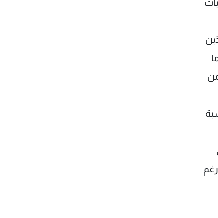
يات
ين
ما
من
سبة
رغم