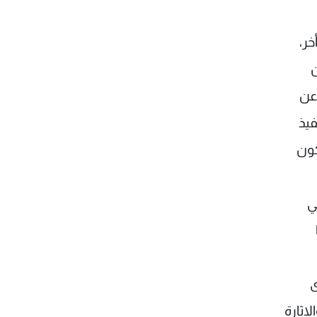
ر،
ن
عن
فيذ
كون
ي
ى
اثارة