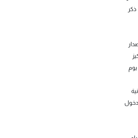
ذكر
دار
يز
يوم
ية
لدخول
راي،