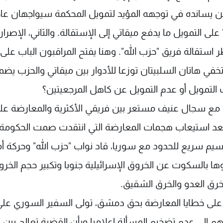
من يسانده في توجهه المؤيد لتمويل المحكمة سيواجهان عاج
على التمويل ما يدفع ميقاتي إلى الإستقالة. والثاني، الإصرار
 استقالة فريق "حزب الله". وهنا يفتح المراقبون الباب على
خفي هاتان السلبيتان توزعا للأدوار بين ميقاتي والحزب يضم
 التمويل أو عدم التمويل عن كاهل المرجعيتين؟
ت مع سجال عنيف مستعر بين فريقي الأكثرية والمعارضة عل
 فبعد استيعاب هجمات المعارضة التي انتقدت صمت الحكومة
يم سريع للحدود مع سوريا، قاد نواب "حزب الله" وحركة أ
 بالسكوت عن الخروق الإسرائيلية جنوبا وتكبير حجم الخرو
لخرق العدو والخرق الشقيق.
ي على خطايا المعارضة بحق دمشق، تولى السفير السوري علي
م إلى عدم تضخيم المسألة إعلاميا وبأن القضية تعالج بين