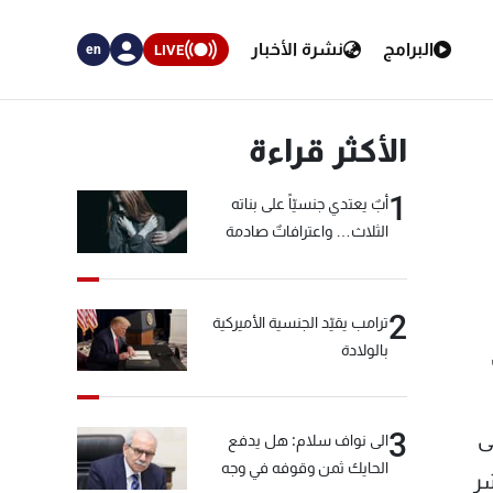
البرامج
نشرة الأخبار
LIVE
en
الأكثر قراءة
1
أبٌ يعتدي جنسيّاً على بناته
الثلاث… واعترافاتٌ صادمة
2
ترامب يقيّد الجنسية الأميركية
بالولادة
3
ى
الى نواف سلام: هل يدفع
الحايك ثمن وقوفه في وجه
شر