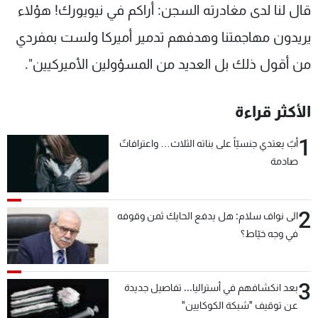
قال لنا لدى مغادرته السجن: أراكم في نيويورك! هؤلاء
يريدون مهاجمتنا وهدفهم تدمير أميركا ولست بمفردي
من أقول ذلك بل العديد من المسؤولين الأميركيين".
الأكثر قراءة
1
أبٌ يعتدي جنسيّاً على بناته الثلاث… واعترافاتٌ
صادمة
2
الى نواف سلام: هل يدفع الحايك ثمن وقوفه
في وجه خيّاط؟
3
بعد انكشافهم في أستراليا... تفاصيل جديدة
عن توقيف "شبكة الكوكايين"