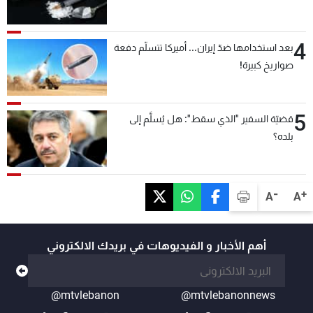
4
بعد استخدامها ضدّ إيران... أميركا تتسلّم دفعة
صواريخ كبيرة!
5
قضيّة السفير "الذي سقط": هل يُسلَّم إلى
بلده؟
-
+
A
A
أهم الأخبار و الفيديوهات في بريدك الالكتروني
@mtvlebanon
@mtvlebanonnews