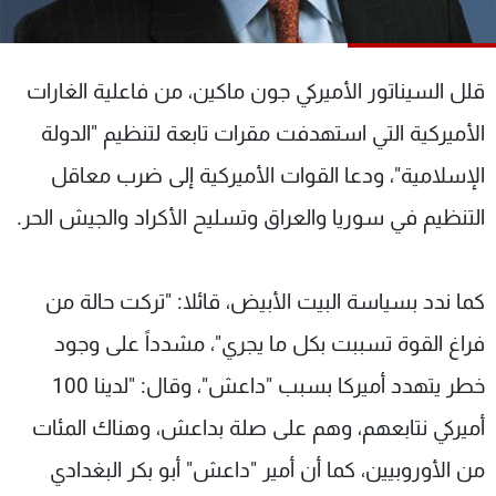
شاهد البرامج
الترددات
قلل السيناتور الأميركي جون ماكين، من فاعلية الغارات
عن MTV
وظائف
الأميركية التي استهدفت مقرات تابعة لتنظيم "الدولة
الإنـتـاج
تواصل معنا
الإسلامية"، ودعا القوات الأميركية إلى ضرب معاقل
لاعلاناتكم
شروط الإسـتخدام
سياسة الخصوصية
التنظيم في سوريا والعراق وتسليح الأكراد والجيش الحر.
كما ندد بسياسة البيت الأبيض، قائلا: "تركت حالة من
فراغ القوة تسببت بكل ما يجري"، مشدداً على وجود
خطر يتهدد أميركا بسبب "داعش"، وقال: "لدينا 100
أميركي نتابعهم، وهم على صلة بداعش، وهناك المئات
من الأوروبيين، كما أن أمير "داعش" أبو بكر البغدادي