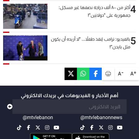
4
أكثر من ٨٠٠ ألف دراجة نصفها غير مسجّل:
جمهورية على "دولابَين"!
5
بالفيديو: ترامب يُنقذ طفلاً... "لا أريده أن يكون
مثل بايدن"!
-
+
A
A
أهم الأخبار و الفيديوهات في بريدك الالكتروني
@mtvlebanon
@mtvlebanonnews