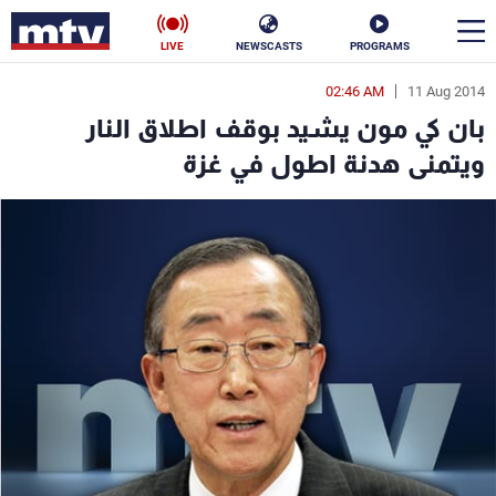
LIVE
NEWSCASTS
PROGRAMS
02:46 AM
11 Aug 2014
en
بان كي مون يشيد بوقف اطلاق النار
الأخبار
ويتمنى هدنة اطول في غزة
سياسة
ناس
إقتصاد
فن
منوعات
رياضة
كأس العالم
البرامج
جدول البرامج