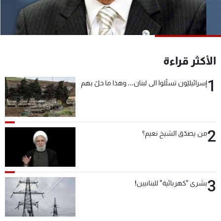
شاهد البرامج
الترددات
عن MTV
وظائف
الأكثر قراءة
الإنـتـاج
تواصل معنا
لاعلاناتكم
شروط الإسـتخدام
1
إسرائيليّون تسلّلوا الى لبنان... وهذا ما حلّ بهم
سياسة الخصوصية
2
من يصدّق الشيخ نعيم؟
3
بشرى "كهربائية" للبنانيين!