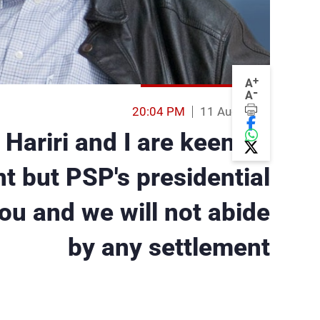
+
A
-
A
20:04 PM
11 Aug 2014
Hariri and I are keen on
t but PSP's presidential
ou and we will not abide
by any settlement