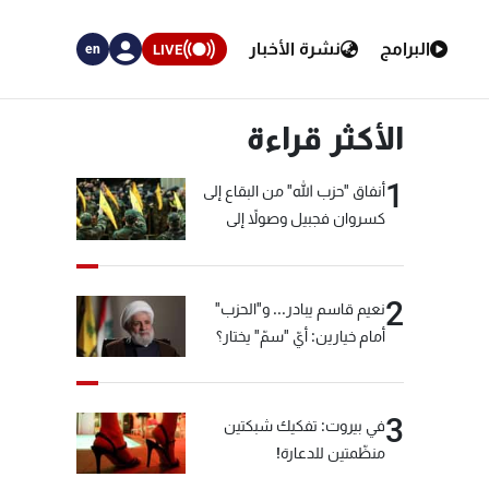
البرامج
نشرة الأخبار
LIVE
en
الأكثر قراءة
1
أنفاق "حزب الله" من البقاع إلى
كسروان فجبيل وصولاً إلى
المختارة... التفاصيل في نشرة
الأخبار بعد قليل
2
نعيم قاسم يبادر... و"الحزب"
أمام خيارين: أيّ "سمّ" يختار؟
3
في بيروت: تفكيك شبكتين
منظّمتين للدعارة!