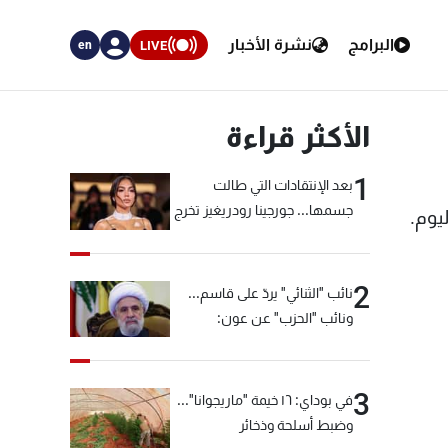
البرامج
نشرة الأخبار
LIVE
en
الأكثر قراءة
1
بعد الإنتقادات التي طالت
جسمها... جورجينا رودريغيز تخرج
يوم.
عن صمتها
2
نائب "الثنائي" يردّ على قاسم...
ونائب "الحزب" عن عون:
"انشالله خير"
3
في بوداي: ١٦ خيمة "ماريجوانا"...
وضبط أسلحة وذخائر