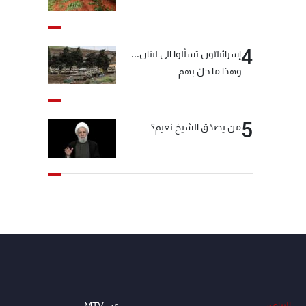
4
إسرائيليّون تسلّلوا الى لبنان...
وهذا ما حلّ بهم
5
من يصدّق الشيخ نعيم؟
البرامج
عن MTV