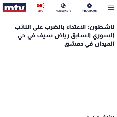
LIVE
NEWSCASTS
PROGRAMS
en
ناشطون: الاعتداء بالضرب على النائب
الأخبار
السوري السابق رياض سيف في حي
الميدان في دمشق
سياسة
ناس
إقتصاد
فن
منوعات
رياضة
كأس العالم
البرامج
جدول البرامج