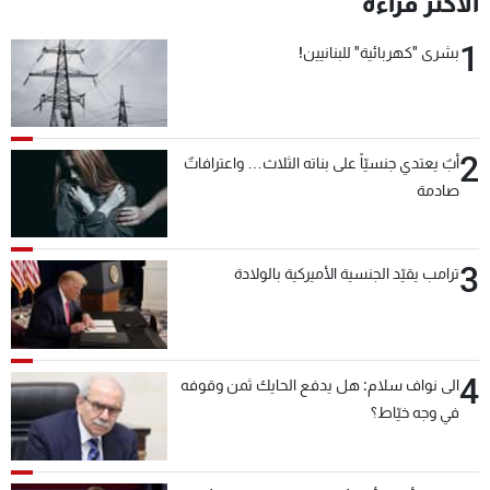
الأكثر قراءة
شاهد البرامج
1
الترددات
بشرى "كهربائية" للبنانيين!
عن MTV
وظائف
الإنـتـاج
تواصل معنا
2
أبٌ يعتدي جنسيّاً على بناته الثلاث… واعترافاتٌ
لاعلاناتكم
شروط الإسـتخدام
صادمة
سياسة الخصوصية
3
ترامب يقيّد الجنسية الأميركية بالولادة
4
الى نواف سلام: هل يدفع الحايك ثمن وقوفه
في وجه خيّاط؟