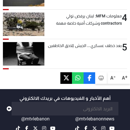
4
معلومات MFM: لبنان يرفض تولي
contractors وشركات أمنية خاصة مهمة
التحقق من نزع سلاح "حزب الله"
5
بعد خطف عسكري... الجيش يُلاحق الخاطفين
-
+
A
A
أهم الأخبار و الفيديوهات في بريدك الالكتروني
@mtvlebanon
@mtvlebanonnews