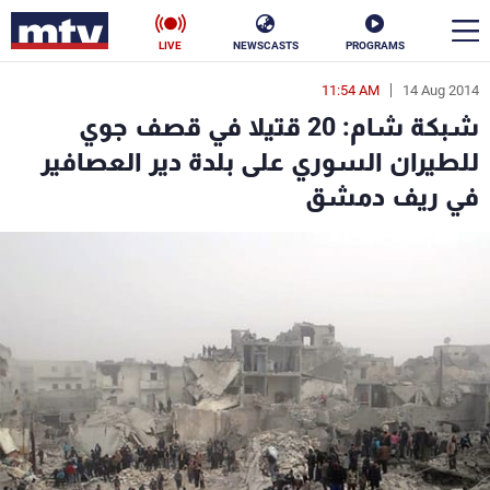
LIVE
NEWSCASTS
PROGRAMS
11:54 AM
14 Aug 2014
en
شبكة شام: 20 قتيلا في قصف جوي
الأخبار
للطيران السوري على بلدة دير العصافير
في ريف دمشق
سياسة
ناس
إقتصاد
فن
منوعات
رياضة
كأس العالم
البرامج
جدول البرامج