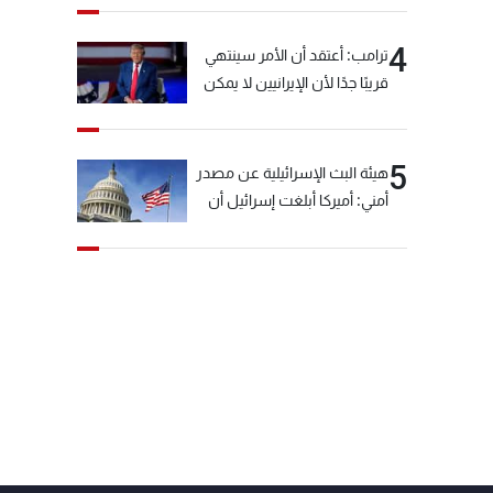
4
ترامب: أعتقد أن الأمر سينتهي
قريبًا جدًا لأن الإيرانيين لا يمكن
أن يستمروا على هذا الحال
5
هيئة البث الإسرائيلية عن مصدر
أمني: أميركا أبلغت إسرائيل أن
"حزب الله" لم يخرق وقف إطلاق
النار أمس في مجدل زون
وطلبت منها عدم التصعيد
خشية أن يؤثر ذلك على
مفاوضات روما