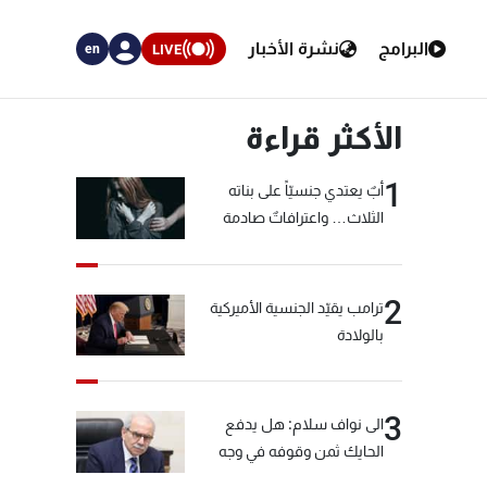
البرامج
نشرة الأخبار
LIVE
en
الأكثر قراءة
1
أبٌ يعتدي جنسيّاً على بناته
الثلاث… واعترافاتٌ صادمة
2
ترامب يقيّد الجنسية الأميركية
بالولادة
3
الى نواف سلام: هل يدفع
الحايك ثمن وقوفه في وجه
خيّاط؟