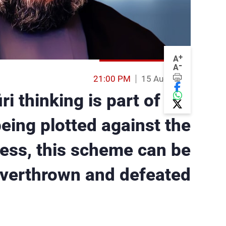
+
A
-
A
21:00 PM
15 Aug 2014
ri thinking is part of the
eing plotted against the
less, this scheme can be
verthrown and defeated.