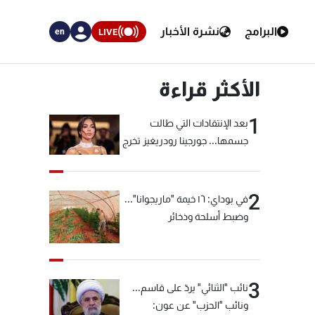
البرامج
نشرة الأخبار
LIVE
en
الأكثر قراءة
1
بعد الإنتقادات التي طالت
جسمها... جورجينا رودريغيز تخرج
عن صمتها
2
في بوداي: ١٦ خيمة "ماريجوانا"...
وضبط أسلحة وذخائر
3
نائب "الثنائي" يردّ على قاسم...
ونائب "الحزب" عن عون: