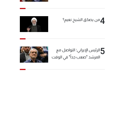
"انشالله خير"
4
من يصدّق الشيخ نعيم؟
5
الرئيس الإيراني: التواصل مع
المرشد "صعب جداً" في الوقت
الحالي