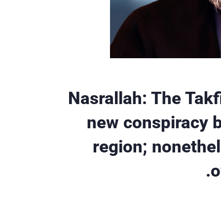
Nasrallah: The Takfi
new conspiracy b
region; nonethe
o