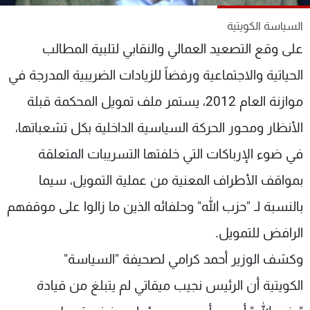
شاهد البرامج
السياسة الكويتية
الترددات
على وقع التصعيد العمالي والنقابي لتلبية المطالب
الحياتية والاجتماعية ورفضاً للزيادات الضريبية المدرجة في
عن MTV
وظائف
الإنـتـاج
تواصل معنا
موازنة العام 2012، يستمر ملف تمويل المحكمة قبلة
لاعلاناتكم
شروط الإسـتخدام
سياسة الخصوصية
الأنظار ومحور الحركة السياسية الداخلية بكل تشعباتها،
في ضوء الإرباكات التي خلفتها التسريبات المتعلقة
بمواقف الأطراف المعنية من عملية التمويل، سيما
بالنسبة لـ "حزب الله" وحلفائه الذين ما زالوا على موقفهم
الرافض للتمويل.
وكشف الوزير أحمد كرامي لصحيفة "السياسة"
الكويتية أن الرئيس نجيب ميقاتي لم يتبلغ من قيادة