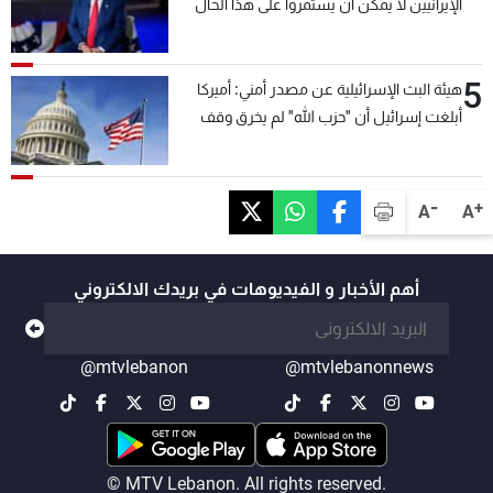
الإيرانيين لا يمكن أن يستمروا على هذا الحال
5
هيئة البث الإسرائيلية عن مصدر أمني: أميركا
أبلغت إسرائيل أن "حزب الله" لم يخرق وقف
إطلاق النار أمس في مجدل زون وطلبت منها
عدم التصعيد خشية أن يؤثر ذلك على مفاوضات
روما
-
+
A
A
أهم الأخبار و الفيديوهات في بريدك الالكتروني
@mtvlebanon
@mtvlebanonnews
© MTV Lebanon. All rights reserved.