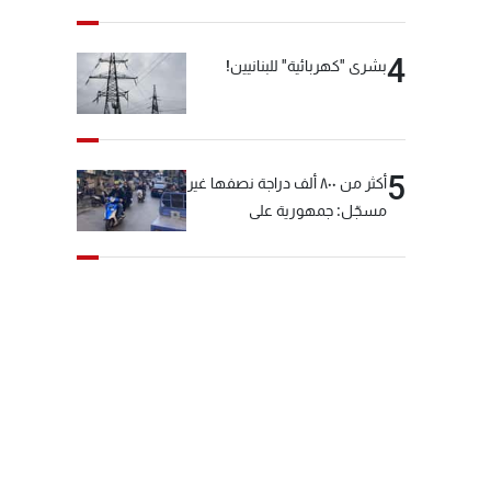
4
بشرى "كهربائية" للبنانيين!
5
أكثر من ٨٠٠ ألف دراجة نصفها غير
مسجّل: جمهورية على
"دولابَين"!