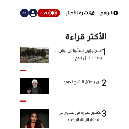
البرامج
نشرة الأخبار
LIVE
en
الأكثر قراءة
1
إسرائيليّون تسلّلوا الى لبنان...
وهذا ما حلّ بهم
2
من يصدّق الشيخ نعيم؟
3
تكسير سيارة نور غندور في
منطقة الرملة البيضاء