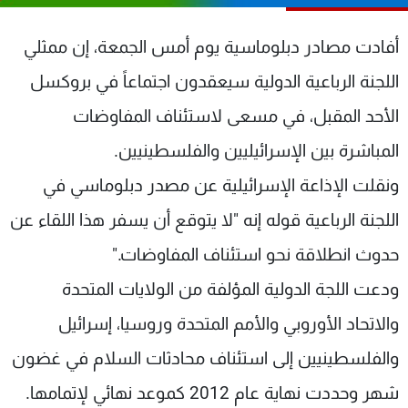
شاهد البرامج
الترددات
أفادت مصادر دبلوماسية يوم أمس الجمعة، إن ممثلي
اللجنة الرباعية الدولية سيعقدون اجتماعاً في بروكسل
عن MTV
وظائف
الأحد المقبل، في مسعى لاستئناف المفاوضات
الإنـتـاج
تواصل معنا
لاعلاناتكم
شروط الإسـتخدام
المباشرة بين الإسرائيليين والفلسطينيين.
سياسة الخصوصية
ونقلت الإذاعة الإسرائيلية عن مصدر دبلوماسي في
اللجنة الرباعية قوله إنه "لا يتوقع أن يسفر هذا اللقاء عن
حدوث انطلاقة نحو استئناف المفاوضات."
ودعت اللجة الدولية المؤلفة من الولايات المتحدة
والاتحاد الأوروبي والأمم المتحدة وروسيا، إسرائيل
والفلسطينيين إلى استئناف محادثات السلام في غضون
شهر وحددت نهاية عام 2012 كموعد نهائي لإتمامها.