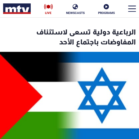
LIVE
NEWSCASTS
PROGRAMS
en
الرباعية دولية تسعى لاستئناف
الأخبار
المفاوضات باجتماع الأحد
سياسة
ناس
إقتصاد
فن
منوعات
رياضة
كأس العالم
البرامج
جدول البرامج