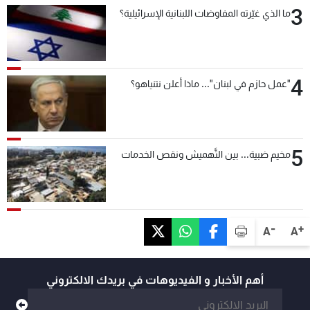
3
ما الذي غيّرته المفاوضات اللبنانية الإسرائيلية؟
4
"عمل حازم في لبنان"... ماذا أعلن نتنياهو؟
5
مخيم ضبية... بين التَّهميش ونقص الخدمات
-
+
A
A
أهم الأخبار و الفيديوهات في بريدك الالكتروني