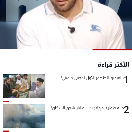
شاهد البرامج
الترددات
عن MTV
وظائف
الإنـتـاج
تواصل معنا
لاعلاناتكم
شروط الإسـتخدام
سياسة الخصوصية
الأكثر قراءة
1
بالفيديو: الظهور الأوّل لمجتبى خامنئي!
2
حالة طوارئ وإخلاءات... والنار تلاحق السكان!