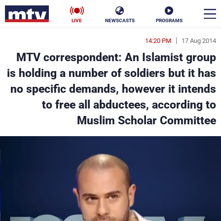
LIVE
NEWSCASTS
PROGRAMS
14:20 PM
17 Aug 2014
en
MTV correspondent: An Islamist group
الأخبار
is holding a number of soldiers but it has
no specific demands, however it intends
سياسة
ناس
to free all abductees, according to
إقتصاد
فن
Muslim Scholar Committee
منوعات
رياضة
كأس العالم
البرامج
جدول البرامج