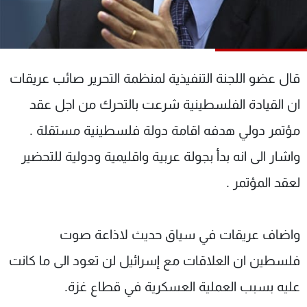
شاهد البرامج
الترددات
قال عضو اللجنة التنفيذية لمنظمة التحرير صائب عريقات
عن MTV
وظائف
الإنـتـاج
تواصل معنا
ان القيادة الفلسطينية شرعت بالتحرك من اجل عقد
لاعلاناتكم
شروط الإسـتخدام
سياسة الخصوصية
مؤتمر دولي هدفه اقامة دولة فلسطينية مستقلة .
واشار الى انه بدأ بجولة عربية واقليمية ودولية للتحضير
لعقد المؤتمر .
واضاف عريقات في سياق حديث لاذاعة صوت
فلسطين ان العلاقات مع إسرائيل لن تعود الى ما كانت
عليه بسبب العملية العسكرية في قطاع غزة.