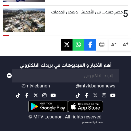
5
مخيم ضبية... بين التَّهميش ونقص الخدمات
-
+
A
A
أهم الأخبار و الفيديوهات في بريدك الالكتروني
@mtvlebanon
@mtvlebanonnews
© MTV Lebanon. All rights reserved.
powered by koein