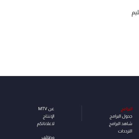
يم
البرامج
عن MTV
جدول البرامج
الإنـتـاج
شاهد البرامج
لاعلاناتكم
الترددات
وظائف