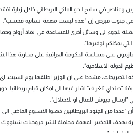
ن وعناصر في سلاح الجو الملكي البريطاني خلال زيارة تفقد
نية في جنوب قبرص إن "هذه ليست مهمة انسانية فحسب".
قبلة للجوء الى وسائل أخرى للمساعدة في انقاذ أرواح وحماي
التي يمكنكم توفيرها".
ا عازمون على مساعدة الحكومة العراقية على محاربة هذا ال
يم الدولة الاسلامية".
ه التصريحات، مشددا على ان الوزير اطلقها يوم السبت، اي
ة "صنداي تلغراف" اشار فيها الى امكان قيام بريطانيا بدور
 "ارسال جيوش للقتال او للاحتلال".
 "عددا من الجنود البريطانيين ذهبوا الاسبوع الماضي الى ا
ة بهدف التحضير لمهمة محتملة لنشر مروحيات شينووك ل