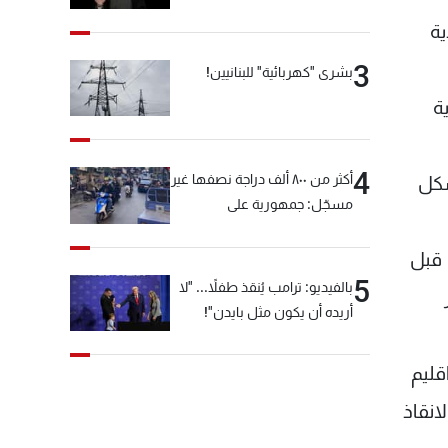
ية
3
بشرى "كهربائية" للبنانيين!
ة
4
أكثر من ٨٠٠ ألف دراجة نصفها غير
شكل
مسجّل: جمهورية على
"دولابَين"!
 قبل
5
بالفيديو: ترامب يُنقذ طفلاً... "لا
أريده أن يكون مثل بايدن"!
قليم
انقاذ