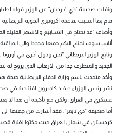
ونقلت صحيفة "ذي غارديان" عن الوزير قوله لطياري
قام بها السبت لقاعدة اكروتيري الجوية البريطا
وأضاف "قد نحتاج في الاسابيع والاشهر القليلة الم
أناسـ سوف نحتاج اليكم جميعا مجددا والى المراقبة 
وتابع الوزير البريطاني "نحن ودول أخرى في أوروب
الجديد والمتطرف جدا من الارهاب الذي يروج له تنظ
وأكد متحدث باسم وزارة الدفاع البريطانية صحة هذ
نشر رئيس الوزراء ديفيد كاميرون افتتاحية في صحيف
عسكري في العراق، ولكن مع تأكيده أن هذا لا يعني
أما صحيفة "ذي تايمز"، فقد أشارت من جهتها الى أن
كردستان في شمال العراق حيث مكثوا لفترة قصير