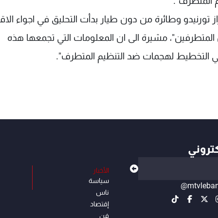
م المتطرف".
ورنيدو وطائرة من دون طيار بدأت التحليق في اجواء الاقل
 المتطرفين"، مشيرة الى ان المعلومات التي تجمعها هذه
في التخطيط لهجمات ضد التنظيم المتطرف".
كتروني
الأخبار
سياسة
@mtvleba
ناس
إقتصاد
فن