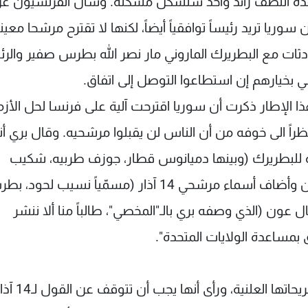
 قاعدة النصف زائد واحد ستشكل مشكلة. وسأل الفرنسيون ع
يا تريد رئيساً توافقياً أيضاً، لكنها لا تقترح مرشحا معيناً
ثات مع البطريرك الماروني مار نصر الله بطرس صفير والر
 بخيارهم إن استطاعوا التوصل إلى اتفاق.
 هذا الإطار ذكرت أن سوريا اقترحت آلية على فرنسا لحل الأزم
راً الى خوفه من أن الناس لن يقبلوا مرشحيه. وقال بري أن
يرة للبطريرك (وبينها دميانوس قطار، جوزف طربيه، شكيب
قرطباوي وميشال اده) لم تكن مقبولة لكلا الجانبين وأضاف أسماء مرشحي 14 آذار (مسمّياً نسيب لح
ل عون (الذي وصفه بري بالـ"المخصي"، طالباً منا ألا ننشر
ق بمساعدة الولايات المتحدة".
وأشار إلى أن الولايات المتحدة تؤيد التوا