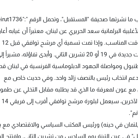
نشرتها صحيفة "المستقبل"، وتحمل الرقم ":"70Beirut1736
بية البرلمانية سعد الحريري عن لبنان، معتبراً أن غيابه أعا
الجهود للتوصل الى مرشح توافقي للرئاسة في الوقت المناسب. وإذا تمت تسمية أي مرشح توافقي قبل 12
تشرين الثاني (نوفمبر)، فإنّه سيحدد موعداً لانتخابات جديدة في 19 أو 20 تشرين الثاني. وأبدى تفاؤله، م
نبول ومواصلة الجهود الدبلوماسية الفرنسية في لبنان قد
ن دعم انتخاب رئيس بالنصف زائد واحد. وفي حديث خاص مع
صل مع عون لمعرفة ما الذي قد يطلبه مقابل التخلي عن طموح
م".
يلتمان في حينه) ورئيس المكتب السياسي والاقتصادي مع ب
في عين التينة يوم السادس من تشرين الثاني. وافتتح ال