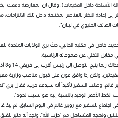
لة الأسلحة داخل المخيمات). وقال ان المعارضة دعمت ايض
اً إلى أننا قد نضطر إلى إعادة النظر بالعناصر المختلفة داخل تلك الالتزامات، مذ
 الهاتف الخليوي في لبنان".
ديث خاص في مكتبه الجانبي، حثّ بري الولايات المتحدة للع
ي مقابل التخلي عن طموحاته الرئاسية.
وقال بري إذا وافق عون على التنازل عن الرئاسة، فذاك ربما يت
مقيدتين. ولكن إذا وافق عون على قبول مناصب وزارية معين
انم. وطلب السفير تأكيداً أنه سيدعم حرب، فقال بري "نعم
الخط الأحمر الوحيد بالنسبة إليه هو نسيب لحود".
ي اجتماع للسفير مع روبير غانم في اليوم السابق، لم يبدُ غان
 لدعم نصاب الثلثين ونهجه المتساهل مع "حزب الله". ونجد أنه مثير للقلق