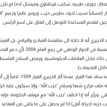
س قطار، جوزف طربيه، شكيب قرطباوي وميشال اده) لم تكن
ة لكلا الجانبين، وأضاف أسماء مرشحي 14 آذار (مسمّياً نسيب لحود، بطرس حرب، وروبير غانم) وزعيم "ا
ركيين لتقديم المساعدة للتوصل إلى اتفاق على اسم الرئيس
لحريري أنه لا حاجة الى مناقشة المبادئ والبرامج، بل المر
فقط، لأن المعارضة من شأنها أن تدعم المبادئ المبينة في الحوار الوطني في ربيع العام
في ذلك تبادل العلاقات الدبلوماسية، ورفض السلاح الفلسط
داخل المخيمات).
ومن جهة ثانية أكد دعمه القرار 1701، مشيراً إلى أنه ساند هذا القرار عندما أثار 
شة ملف مزارع شبعا وسلاح "حزب الله"، وإلا سيكون عليه ك
. ورأى أنه إذا اختلف "حزب الله" مع موقف الحكومة، فإنه 
ب حزبه (حركة أمل) اذا لم يحصل على ما يكفي من المقاعد