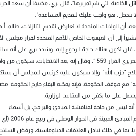
ئل الخاصة التي يتم تمريرها"، قال بري، مضيفا أن سعد الحري
لا تتدخل. هو واجب عليك لتقديم المساعدة".
، أن الولايات المتحدة لا تعارض تقديم التنازلات، طالما أنه
ة على المبادئ. وأجاب بري "نحن مع 1701"، مشيراً إلى أن المبعوث الخاص للأمم المتحدة لقرار مجلس 
الدولي تيري رود لارسن قلل من أهمية قرار 1559، فلن تكون هناك حاجة للرجوع إليه. وشدد بري على أنه 
مجلس الأمن رقم 1701 عندما أثار الرئيس سعد الحريري القرار 1559. وقال إنه بعد الانتخابات، سيكون 
لاح "حزب الله"، وإلا سيكون عليه كرئيس للمجلس أن يست
له" مع موقف الحكومة، فإنه يمكنه البقاء خارج الحكومة، مضي
حصل على ما يكفي من المقاعد الوزارية.
 أنه ليس من حاجة لمناقشة المبادئ والبرامج، بل أسماء
المرشحين فقط، لأن المعارضة من شأنها أن تدعم المبادئ 
يا، بما في ذلك تبادل العلاقات الدبلوماسية، ورفض السلاح