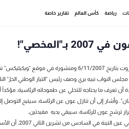
ات
رياضة
كأس العالم
تقارير خاصة
ـ"المخصي"!
كشفت برقية صادرة عن السفارة الأميركية في بيروت بتاريخ 6/11/2007 ومنشورة في موقع "ويكيل
ئيس مجلس النواب نبيه بري وصف رئيس "التيار الوطني الحرّ" الن
 أن تعرف ما يحتاجه للتخلي عن طموحاته الرئاسية، مؤكداً أ
ن". وأشار إلى أن تنازل عون عن الرئاسة، سيتيح التوصل إل
وأوضح بري للسفير الأميركي، الذي زاره في مكتبه في عين التينة في السادس من 