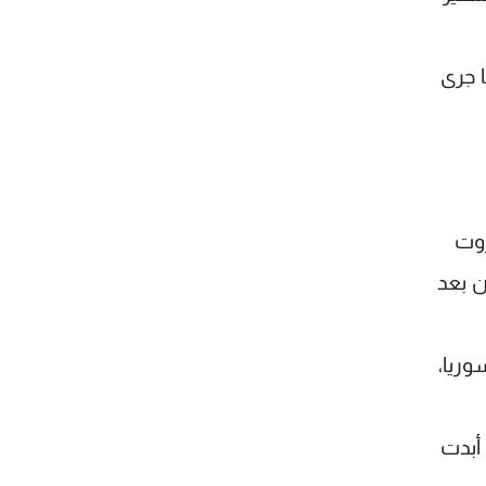
 جرى
روت
ن بعد
وريا،
 أبدت