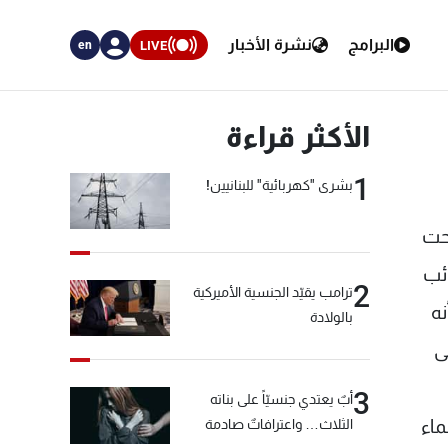
البرامج
نشرة الأخبار
LIVE
en
الأكثر قراءة
1
بشرى "كهربائية" للبنانيين!
يكس" تحت
ائب
2
ترامب يقيّد الجنسية الأميركية
نه
بالولادة
ى
3
أبٌ يعتدي جنسيّاً على بناته
تشرين الثاني 2007، أن الأسماء
الثلاث… واعترافاتٌ صادمة