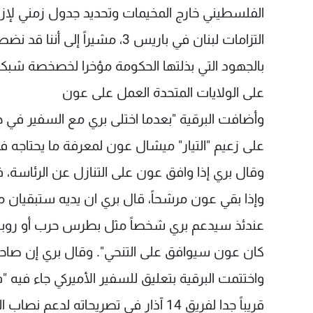
الفلسطيني خارج المخيمات وتحديد جدول زمني لإزا
التزامات لبنان في باريس 3، مشير
بالجهود التي بذلتها الحكومة مؤخرا لخصخصة شبكات
على الولايات المتحدة العمل على عون
وأضافت البرقية "بعدما اختلى بري مع السفير في ح
على زعيم "التيار" ميشال عون لمعرفة ما يحتاجه ف
وإذا بقي عون مرشحاً، قال بري ان يديه ستبقيان 
عندئذ سيدعم بري شخصاً مثل بطرس حرب أو روبير غ
كان عون سيوافق على التنحي". وقال بري إن صاحب 
واختتمت البرقية بتعليق للسفير الأميركي جاء فيه "ف
قريباً جدا لفريق 14 آذار في تصريحاته