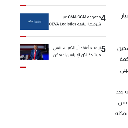
لتيار
4
مجموعة CMA CGM عبر
شركتها التابعة CEVA Logistics
تُنجز الاستحواذ على مجموعة
فتّال
5
شحين
ترامب: أعتقد أن الأمر سينتهي
قريبًا جدًا لأن الإيرانيين لا يمكن
 2006 (أي دعم المحكمة
أن يستمروا على هذا الحال
يني
الحريري القرار 1559، لافتاً إلى أنه بعد
رئيس
يمكنه