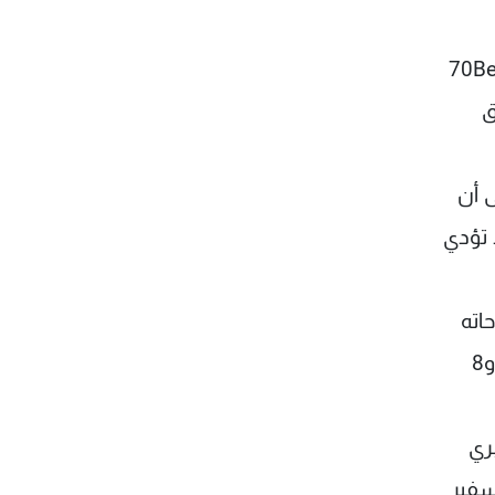
ق
شيراً إلى أن
 تؤدي
اته
الرئاسية. ولفت إلى أنه، مع تنازل عون عن منصبه لآخرين، سيعمل لبلورة مرشح توافقي أقرب إلى فريقي 14 و8
ري
سفير