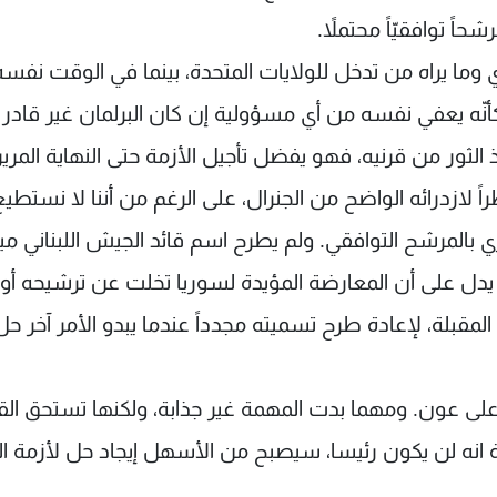
اً توافقيّاً محتملاً.
 وما يراه من تدخل للولايات المتحدة، بينما في الوقت نفسه
ّه يعفي نفسه من أي مسؤولية إن كان البرلمان غير قادر 
ا من أن يأخذ الثور من قرنيه، فهو يفضل تأجيل الأزمة حتى النهاية المرير
لازدرائه الواضح من الجنرال، على الرغم من أننا لا نستطيع 
ي بالمرشح التوافقي. ولم يطرح اسم قائد الجيش اللبناني م
دل على أن المعارضة المؤيدة لسوريا تخلت عن ترشيحه أو ر
مقبلة، لإعادة طرح تسميته مجدداً عندما يبدو الأمر آخر حل
ى عون. ومهما بدت المهمة غير جذابة، ولكنها تستحق القي
ية انه لن يكون رئيسا، سيصبح من الأسهل إيجاد حل لأزمة ال