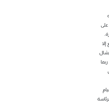
على
ة.
إلا
يشال
بما
ام
رئاسة