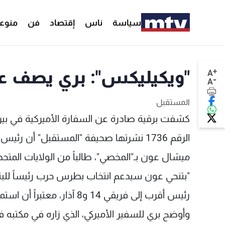
سياسة
ناس
إقتصاد
فن
منوع
+
"ويكيليكس": بري يصف عون في 2007 ب
A
-
A
المستقبل
الرقم 1736 نشرتها صحيفة "المستقبل" أن ر
ميشال عون بـ"المخصي"، طالباً من الولايات المتحدة
"بتنحي عون سيدعم انتخاب بطرس حرب رئيساً للبنا
رئيس أقرب إلى فريقي 14 و8 آذار، معتبراً أن استمرار ترشح عون للرئاسة، سيبقي يديه مقيدتين.