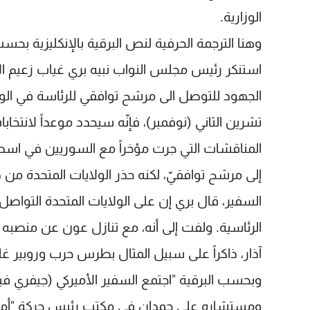
الوزارية.
وهنا الترجمة الحرفية لنص البرقية بالإنكليزية بحسب ما 
استنكر رئيس مجلس النواب نبيه بري غياب زعيم الأغل
المناقشات التي جرت مؤخراً مع السوريين في اسط
إلى مرشح توافقيّ، لكنه حذر الولايات المتحدة م
السفير، قال بري إن على الولايات المتحدة التوا
آذار، ذاكراً على سبيل المثال بطرس حرب وروبير غان
وبحسب البرقية "اجتمع السفير الأميركي (جيفري ف
ومستشاره علي حمدان في مكتب رئيس حركة "أمل" 