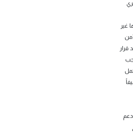
ري
ا غير
الأمن
ساند قرار
من واجب
كمل
فاً
المبينة في الحوار الوطني في ربيع عام 2006 (أي دعم