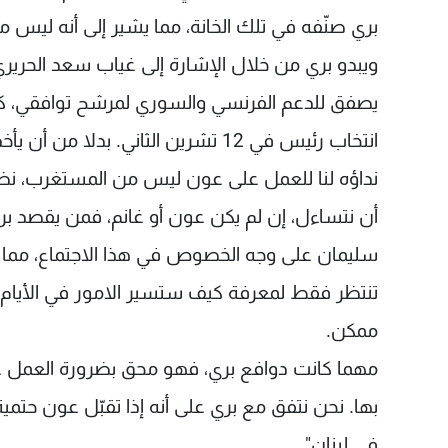
بري صنّفه في تلك الخانة، مما يشير إلى أنه ليس مرشح
ويبدو بري من خلال الإشارة إلى غياب سعد الحريري
يصفق للدعم الفرنسي والسوري لمرشح توافقي، كأن
انتخاب رئيس في 12 تشرين الثاني. بدل
نداؤه لنا للعمل على عون ليس من المستغرب، نظراً 
أن نتساءل، إن لم يكن عون أو غانم، فمن يقصد بر
سليمان على وجه الخصوص في هذا الاجتماع، مما ي
تنتظر فقط لمعرفة كيف ستسير الامور في الأيام ال
ممكن.
مهما كانت دوافع بري، فهو محق بضرورة العمل عل
بها. نحن نتفق مع بري على أنه إذا تقبّل عون حتم
في لبنان".