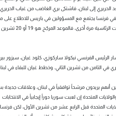
 الحريري إلى لبنان، فاشتكى بري الغاضب من غياب الحريري
ه في فرنسا يجتمع مع المسؤولين في باريس للاطلاع على ما
في اسطنبول". وتابع "كان لا بد من تأجيل الانتخابات الرئاسية مرة أخرى، فالموعد المرجّح هو 19 أو 20 تشرين
ر الرئيس الفرنسي نيكولا ساركوزي، كلود غيان، سيزور بي
 في الثامن من تشرين الثاني. وخطط غيان للبقاء في لبنا
 أنهم يريدون مرشحاً توافقياً في لبنان، وعلاقات جديدة بس
لولايات المتحدة إن لعبت سوريا دوراً إيجابياً في الانتخابات
ولايات المتحدة قبل الرابع عشر من تشرين الأول، لكن فرنسا