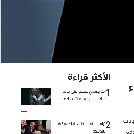
الأكثر قراءة
لاء
1
أبٌ يعتدي جنسيّاً على بناته
الثلاث… واعترافاتٌ صادمة
انات
2
ترامب يقيّد الجنسية الأميركية
بالولادة
وقع