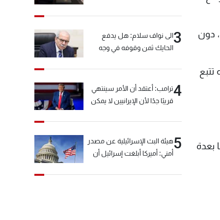
، دون
3
الى نواف سلام: هل يدفع
الحايك ثمن وقوفه في وجه
خيّاط؟
 تتبع
4
ترامب: أعتقد أن الأمر سينتهي
قريبًا جدًا لأن الإيرانيين لا يمكن
أن يستمروا على هذا الحال
5
هيئة البث الإسرائيلية عن مصدر
 بعدة
أمني: أميركا أبلغت إسرائيل أن
"حزب الله" لم يخرق وقف إطلاق
النار أمس في مجدل زون
وطلبت منها عدم التصعيد
خشية أن يؤثر ذلك على
مفاوضات روما