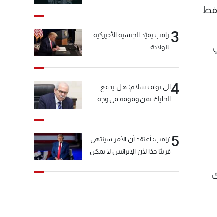
نفط
3
ترامب يقيّد الجنسية الأميركية
ي
بالولادة
4
الى نواف سلام: هل يدفع
الحايك ثمن وقوفه في وجه
خيّاط؟
5
ترامب: أعتقد أن الأمر سينتهي
قريبًا جدًا لأن الإيرانيين لا يمكن
أن يستمروا على هذا الحال
ك