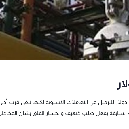
صعدت أسعار العقود الاجلة لخام برنت باتجاه 102 دولار للبرميل في التعاملات الاسيوية لكنها تبقى قرب أدن
 في الجلسة السابقة بفعل طلب ضعيف وانحسار القلق بشان المخاطر