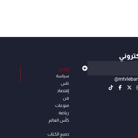
كتروني
الأخبار
سياسة
@mtvleba
ناس
إقتصاد
فن
منوعات
رياضة
كأس العالم
جميع الكـتاب