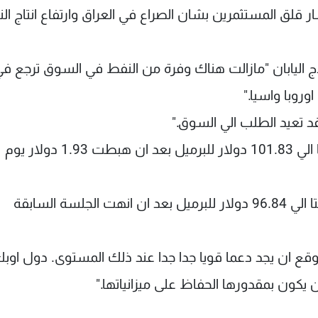
 قلق المستثمرين بشان الصراع في العراق وارتفاع انتاج ال
ج اليابان "مازالت هناك وفرة من النفط في السوق ترجع ف
وبا واسيا."
قد تعيد الطلب الي السوق."
وصعدت عقود برنت تسليم تشرين الاول 23 سنتا الي 101.83 دولار للبرميل بعد ان هبطت 1.93 دولار يوم
وارتفعت عقود الخام الاميركي تسليم ايلول 43 سنتا الي 96.84 دولار للبرميل بعد ان انهت الجلسة السابقة
100 دولار لكن من المتوقع ان يجد دعما قويا جدا جدا عند ذلك المستوى. دول اوب