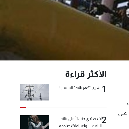
الأكثر قراءة
1
بشرى "كهربائية" للبنانيين!
ى
 على
2
أبٌ يعتدي جنسيّاً على بناته
الثلاث… واعترافاتٌ صادمة