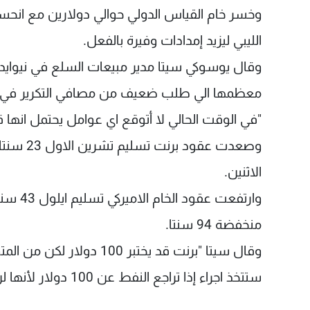
وخسر خام القياس الدولي حوالي دولارين مع انحسار
الليبي ليزيد إمدادات وفيرة بالفعل.
وقال يوسوكي سيتا مدير مبيعات السلع في نيوايد
معظمها الي طلب ضعيف من مصافي التكرير في اور
"في الوقت الحالي لا أتوقع اي عوامل يحتمل انها 
الاثنين.
منخفضة 94 سنتا.
وقال سيتا "برنت قد يختبر 
ستتخذ اجراء إذا تراجع النفط عن 100 دولار لأنها لن يكون بمقدورها الحفاظ على ميزانياتها."