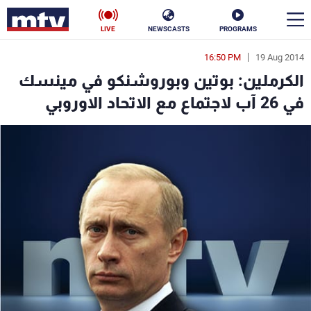
LIVE
NEWSCASTS
PROGRAMS
16:50 PM
19 Aug 2014
en
الكرملين: بوتين وبوروشنكو في مينسك
الأخبار
في 26 آب لاجتماع مع الاتحاد الاوروبي
سياسة
ناس
إقتصاد
فن
منوعات
رياضة
كأس العالم
البرامج
جدول البرامج