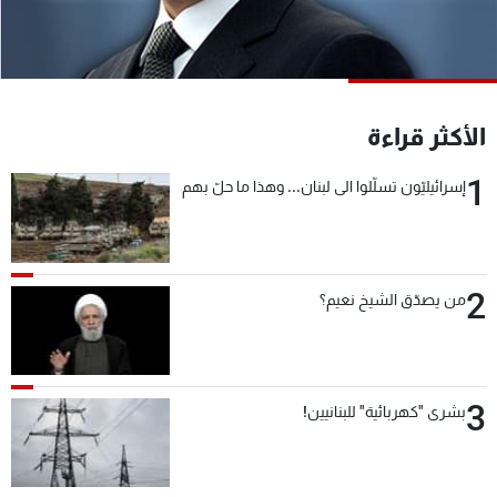
شاهد البرامج
الترددات
عن MTV
وظائف
الأكثر قراءة
الإنـتـاج
تواصل معنا
لاعلاناتكم
شروط الإسـتخدام
1
إسرائيليّون تسلّلوا الى لبنان... وهذا ما حلّ بهم
سياسة الخصوصية
2
من يصدّق الشيخ نعيم؟
3
بشرى "كهربائية" للبنانيين!