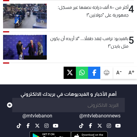
4
أكثر من ٨٠٠ ألف دراجة نصفها غير مسجّل:
جمهورية على "دولابَين"!
5
بالفيديو: ترامب يُنقذ طفلاً... "لا أريده أن يكون
مثل بايدن"!
-
+
A
A
أهم الأخبار و الفيديوهات في بريدك الالكتروني
@mtvlebanon
@mtvlebanonnews