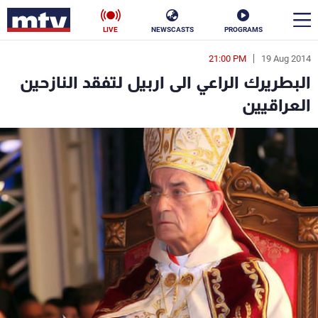
LIVE
NEWSCASTS
PROGRAMS
21:00 PM
19 Aug 2014
en
البطريرك الراعي الى اربيل لتفقد النازحين
الأخبار
العراقيين
سياسة
ناس
إقتصاد
فن
منوعات
رياضة
كأس العالم
البرامج
جدول البرامج