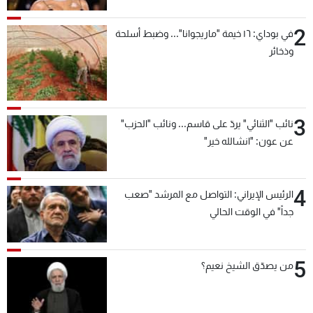
2
في بوداي: ١٦ خيمة "ماريجوانا"... وضبط أسلحة
وذخائر
3
نائب "الثنائي" يردّ على قاسم... ونائب "الحزب"
عن عون: "انشالله خير"
4
الرئيس الإيراني: التواصل مع المرشد "صعب
جداً" في الوقت الحالي
5
من يصدّق الشيخ نعيم؟