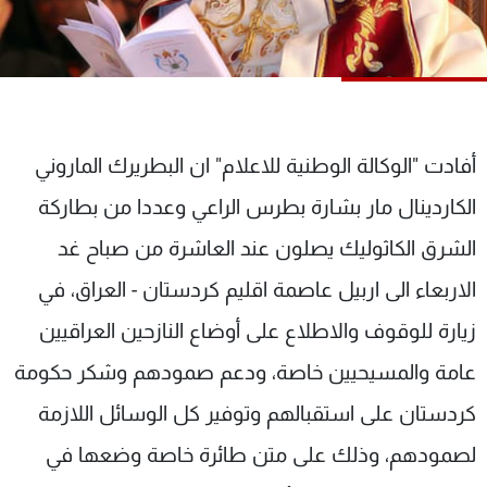
شاهد البرامج
الترددات
عن MTV
وظائف
الإنـتـاج
تواصل معنا
أفادت "الوكالة الوطنية للاعلام" ان البطريرك الماروني
لاعلاناتكم
شروط الإسـتخدام
سياسة الخصوصية
الكاردينال مار بشارة بطرس الراعي وعددا من بطاركة
الشرق الكاثوليك يصلون عند العاشرة من صباح غد
الاربعاء الى اربيل عاصمة اقليم كردستان - العراق، في
زيارة للوقوف والاطلاع على أوضاع النازحين العراقيين
عامة والمسيحيين خاصة، ودعم صمودهم وشكر حكومة
كردستان على استقبالهم وتوفير كل الوسائل اللازمة
لصمودهم، وذلك على متن طائرة خاصة وضعها في