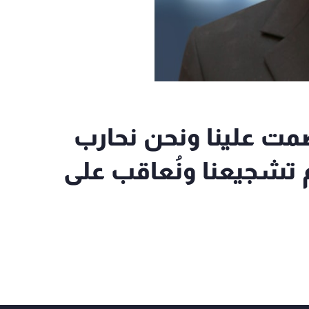
ت علينا ونحن نحارب
م تشجيعنا ونُعاقب على