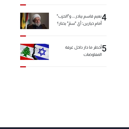
4
نعيم قاسم يبادر... و"الحزب"
أمام خيارين: أيّ "سمّ" يختار؟
5
أخطر ما دار داخل غرفة
المفاوضات