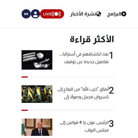
البرامج
نشرة الأخبار
LIVE
en
الأكثر قراءة
1
بعد انكشافهم في أستراليا...
تفاصيل جديدة عن توقيف
"شبكة الكوكايين"
2
أنفاق "حزب الله" من البقاع إلى
كسروان فجبيل وصولاً إلى
المختارة... التفاصيل في نشرة
الأخبار بعد قليل
3
الرئيس عون ردّ 4 قوانين إلى
مجلس النواب