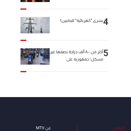
4
بشرى "كهربائية" للبنانيين!
5
أكثر من ٨٠٠ ألف دراجة نصفها غير
مسجّل: جمهورية على
"دولابَين"!
البرامج
عن MTV