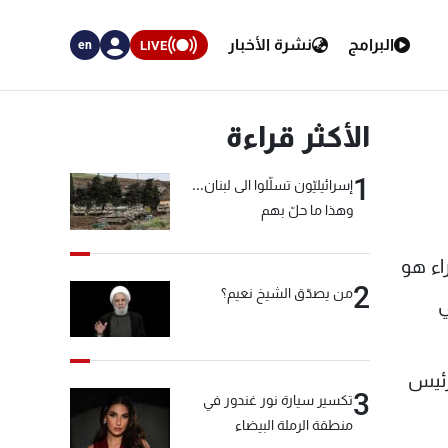
البرامج
نشرة الأخبار
LIVE
en
الأكثر قراءة
1
إسرائيليّون تسلّلوا الى لبنان...
وهذا ما حلّ بهم
داً أن مجلس الوزراء هو
2
من يصدّق الشيخ نعيم؟
ي
 رئيس
3
تكسير سيارة نور غندور في
منطقة الرملة البيضاء