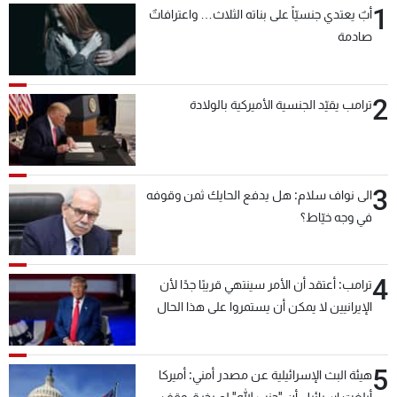
1
أبٌ يعتدي جنسيّاً على بناته الثلاث… واعترافاتٌ
شاهد البرامج
صادمة
الترددات
2
عن MTV
وظائف
ترامب يقيّد الجنسية الأميركية بالولادة
الإنـتـاج
تواصل معنا
لاعلاناتكم
شروط الإسـتخدام
سياسة الخصوصية
3
الى نواف سلام: هل يدفع الحايك ثمن وقوفه
في وجه خيّاط؟
4
ترامب: أعتقد أن الأمر سينتهي قريبًا جدًا لأن
الإيرانيين لا يمكن أن يستمروا على هذا الحال
5
هيئة البث الإسرائيلية عن مصدر أمني: أميركا