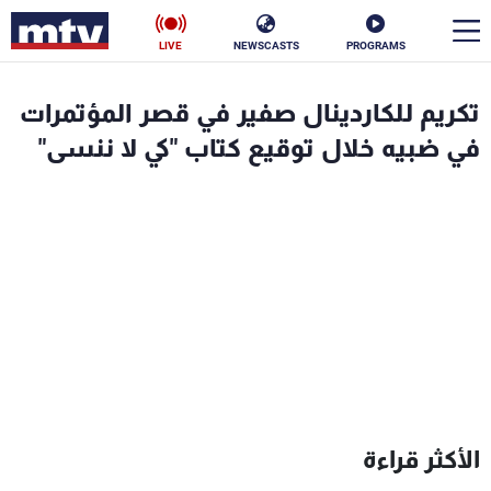
LIVE
NEWSCASTS
PROGRAMS
en
تكريم للكاردينال صفير في قصر المؤتمرات
الأخبار
في ضبيه خلال توقيع كتاب "كي لا ننسى"
سياسة
ناس
إقتصاد
فن
منوعات
رياضة
كأس العالم
البرامج
الأكثر قراءة
جدول البرامج