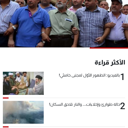
شاهد البرامج
الترددات
عن MTV
وظائف
الإنـتـاج
تواصل معنا
لاعلاناتكم
شروط الإسـتخدام
سياسة الخصوصية
الأكثر قراءة
1
بالفيديو: الظهور الأوّل لمجتبى خامنئي!
2
حالة طوارئ وإخلاءات... والنار تلاحق السكان!