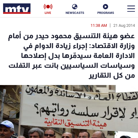
LIVE
NEWSCASTS
PROGRAMS
11:38 AM
21 Aug 2014
en
عضو هيئة التنسيق محمود حيدر من أمام
الأخبار
وزارة الاقتصاد: إجراء زيادة الدوام في
الادارة العامة سيدمّرها بدل إصلاحها
سياسة
ناس
وسياسات السياسيين بانت عبر التفلت
إقتصاد
فن
من كل التقارير
منوعات
رياضة
كأس العالم
البرامج
جدول البرامج