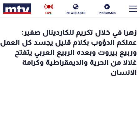
LIVE
NEWSCASTS
PROGRAMS
en
زهرا في خلال تكريم للكاردينال صفير:
الأخبار
عملكم الدؤوب بكلام قليل يجسد كل العمل
وربيع بيروت وبعده الربيع العربي يتفتح
سياسة
ناس
غلالا من الحرية والديمقراطية وكرامة
الانسان
إقتصاد
فن
منوعات
رياضة
كأس العالم
البرامج
جدول البرامج