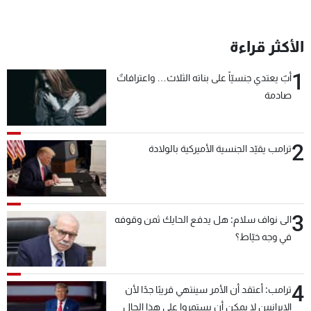
شاهد البرامج
الترددات
الأكثر قراءة
1
أبٌ يعتدي جنسيّاً على بناته الثلاث… واعترافاتٌ
عن MTV
وظائف
الإنـتـاج
تواصل معنا
صادمة
لاعلاناتكم
شروط الإسـتخدام
سياسة الخصوصية
2
ترامب يقيّد الجنسية الأميركية بالولادة
3
الى نواف سلام: هل يدفع الحايك ثمن وقوفه
في وجه خيّاط؟
4
ترامب: أعتقد أن الأمر سينتهي قريبًا جدًا لأن
الإيرانيين لا يمكن أن يستمروا على هذا الحال