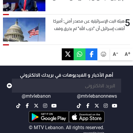
5
هيئة البث الإسرائيلية عن مصدر أمني: أميركا
أبلغت إسرائيل أن "حزب الله" لم يخرق وقف
إطلاق النار أمس في مجدل زون وطلبت منها
عدم التصعيد خشية أن يؤثر ذلك على مفاوضات
روما
-
+
A
A
أهم الأخبار و الفيديوهات في بريدك الالكتروني
@mtvlebanon
@mtvlebanonnews
© MTV Lebanon. All rights reserved.
powered by koein