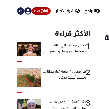
البرامج
نشرة الأخبار
LIVE
en
الأكثر قراءة
ة
1
بعد الإنتقادات التي طالت
جسمها... جورجينا رودريغيز تخرج
عن صمتها
2
في بوداي: ١٦ خيمة "ماريجوانا"...
وضبط أسلحة وذخائر
3
نائب "الثنائي" يردّ على قاسم...
ونائب "الحزب" عن عون: