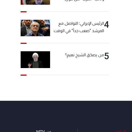
"انشالله خير"
4
الرئيس الإيراني: التواصل مع
المرشد "صعب جداً" في الوقت
الحالي
5
من يصدّق الشيخ نعيم؟
البرامج
عن MTV