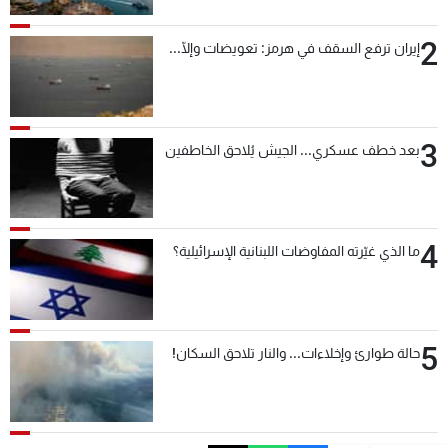
2
إيران ترفع السقف في هرمز: تعويضات وإلّا...
3
بعد خطف عسكري... الجيش يُلاحق الخاطفين
4
ما الذي غيّرته المفاوضات اللبنانية الإسرائيلية؟
5
حالة طوارئ وإخلاءات... والنار تلاحق السكان!