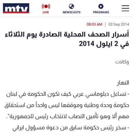
LIVE
NEWSCASTS
PROGRAMS
08:03 AM
02 Sep 2014
en
أسرار الصحف المحلية الصادرة يوم الثلاثاء
الأخبار
في 2 ايلول 2014
سياسة
ناس
وكالات
إقتصاد
فن
منوعات
رياضة
النهار
- تساءل دبلوماسي عربي كيف تكون الحكومة في لبنان
كأس العالم
حكومة وحدة وطنية وموقفها ليس واحداً من استحقاق
مهم ألا وهو تأمين النصاب لانتخاب رئيس للجمهورية".
البرامج
- سخر رئيس حكومة سابق من دعوة مسؤول ايراني
جدول البرامج