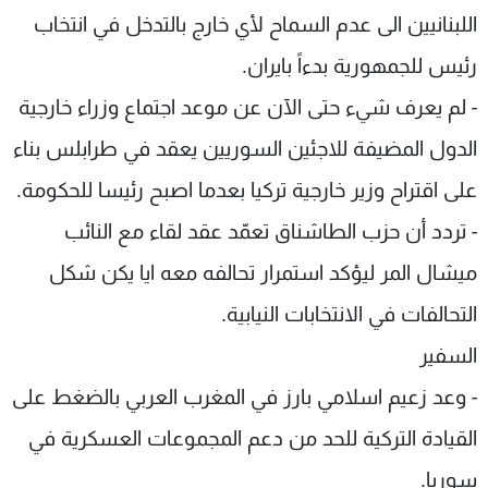
اللبنانيين الى عدم السماح لأي خارج بالتدخل في انتخاب
شاهد البرامج
الترددات
رئيس للجمهورية بدءاً بايران.
- لم يعرف شيء حتى الآن عن موعد اجتماع وزراء خارجية
عن MTV
وظائف
الدول المضيفة للاجئين السوريين يعقد في طرابلس بناء
الإنـتـاج
تواصل معنا
لاعلاناتكم
شروط الإسـتخدام
على اقتراح وزير خارجية تركيا بعدما اصبح رئيسا للحكومة.
سياسة الخصوصية
- تردد أن حزب الطاشناق تعمّد عقد لقاء مع النائب
ميشال المر ليؤكد استمرار تحالفه معه ايا يكن شكل
التحالفات في الانتخابات النيابية.
السفير
- وعد زعيم اسلامي بارز في المغرب العربي بالضغط على
القيادة التركية للحد من دعم المجموعات العسكرية في
سوريا.