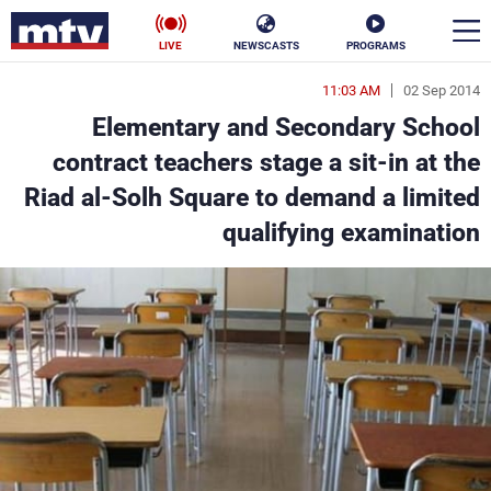
LIVE
NEWSCASTS
PROGRAMS
11:03 AM
02 Sep 2014
en
Elementary and Secondary School
الأخبار
contract teachers stage a sit-in at the
Riad al-Solh Square to demand a limited
سياسة
ناس
qualifying examination
إقتصاد
فن
منوعات
رياضة
كأس العالم
البرامج
جدول البرامج