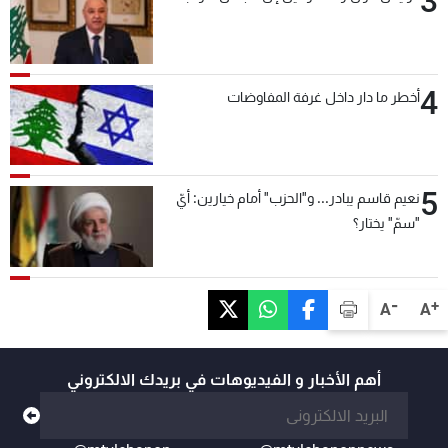
3
4
أخطر ما دار داخل غرفة المفاوضات
5
نعيم قاسم يبادر... و"الحزب" أمام خيارين: أيّ
"سمّ" يختار؟
-
+
A
A
أهم الأخبار و الفيديوهات في بريدك الالكتروني