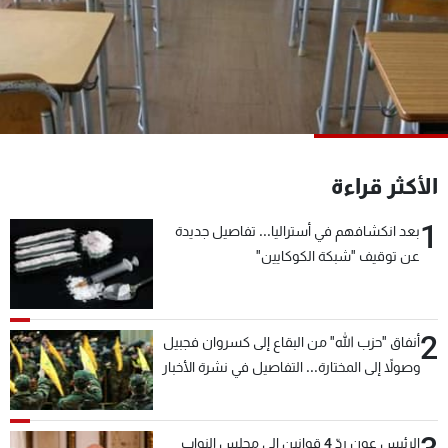
شاهد البرامج
الترددات
عن MTV
وظائف
الإنـتـاج
تواصل معنا
لاعلاناتكم
شروط الإسـتخدام
سياسة الخصوصية
الأكثر قراءة
1
بعد انكشافهم في أستراليا... تفاصيل جديدة
عن توقيف "شبكة الكوكايين"
2
أنفاق "حزب الله" من البقاع إلى كسروان فجبيل
وصولاً إلى المختارة... التفاصيل في نشرة الأخبار
بعد قليل
الرئيس عون ردّ 4 قوانين إلى مجلس النواب