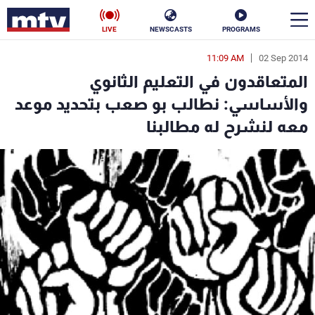
LIVE
NEWSCASTS
PROGRAMS
11:09 AM
02 Sep 2014
en
المتعاقدون في التعليم الثانوي
الأخبار
والأساسي: نطالب بو صعب بتحديد موعد
معه لنشرح له مطالبنا
سياسة
ناس
إقتصاد
فن
منوعات
رياضة
كأس العالم
البرامج
جدول البرامج