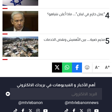
4
"عمل حازم في لبنان"... ماذا أعلن نتنياهو؟
5
مخيم ضبية... بين التَّهميش ونقص الخدمات
-
+
A
A
أهم الأخبار و الفيديوهات في بريدك الالكتروني
@mtvlebanon
@mtvlebanonnews