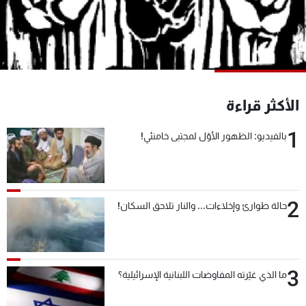
شاهد البرامج
الترددات
عن MTV
وظائف
الإنـتـاج
تواصل معنا
الأكثر قراءة
لاعلاناتكم
شروط الإسـتخدام
سياسة الخصوصية
1
بالفيديو: الظهور الأوّل لمجتبى خامنئي!
2
حالة طوارئ وإخلاءات... والنار تلاحق السكان!
3
ما الذي غيّرته المفاوضات اللبنانية الإسرائيلية؟