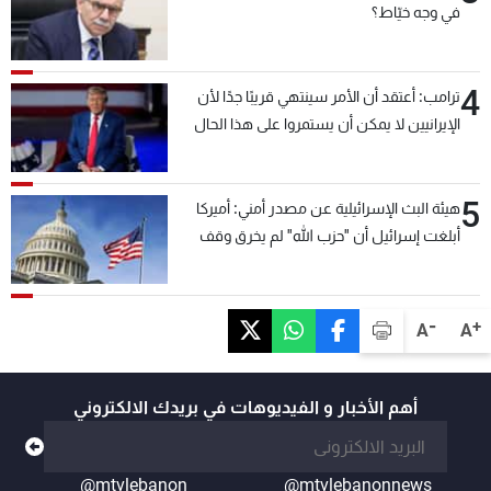
في وجه خيّاط؟
4
ترامب: أعتقد أن الأمر سينتهي قريبًا جدًا لأن
الإيرانيين لا يمكن أن يستمروا على هذا الحال
5
هيئة البث الإسرائيلية عن مصدر أمني: أميركا
أبلغت إسرائيل أن "حزب الله" لم يخرق وقف
إطلاق النار أمس في مجدل زون وطلبت منها
عدم التصعيد خشية أن يؤثر ذلك على مفاوضات
روما
-
+
A
A
أهم الأخبار و الفيديوهات في بريدك الالكتروني
@mtvlebanon
@mtvlebanonnews