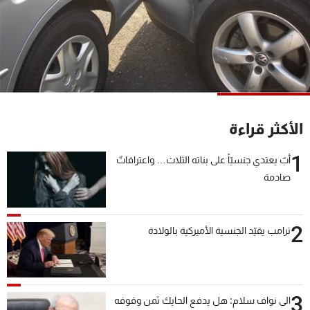
شاهد البرامج
الترددات
عن MTV
وظائف
الإنـتـاج
تواصل معنا
لاعلاناتكم
شروط الإسـتخدام
سياسة الخصوصية
الأكثر قراءة
1
أبٌ يعتدي جنسيّاً على بناته الثلاث… واعترافاتٌ
صادمة
2
ترامب يقيّد الجنسية الأميركية بالولادة
3
الى نواف سلام: هل يدفع الحايك ثمن وقوفه