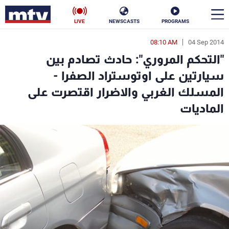
LIVE
NEWSCASTS
PROGRAMS
08:10 AM
04 Sep 2014
en
"التحكم المروري": حادث تصادم بين
الأخبار
سيارتين على اوتوستراد الصفرا -
المسلك الغربي والاضرار اقتصرت على
سياسة
ناس
الماديات
إقتصاد
فن
منوعات
رياضة
كأس العالم
البرامج
جدول البرامج