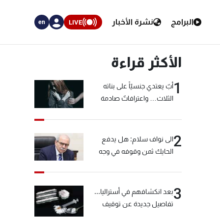
البرامج
نشرة الأخبار
LIVE
en
الأكثر قراءة
1
أبٌ يعتدي جنسيّاً على بناته
الثلاث… واعترافاتٌ صادمة
2
الى نواف سلام: هل يدفع
الحايك ثمن وقوفه في وجه
خيّاط؟
3
بعد انكشافهم في أستراليا...
تفاصيل جديدة عن توقيف
"شبكة الكوكايين"