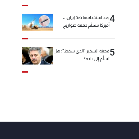
4
بعد استخدامها ضدّ إيران...
أميركا تتسلّم دفعة صواريخ
كبيرة!
5
قضيّة السفير "الذي سقط": هل
يُسلَّم إلى بلده؟