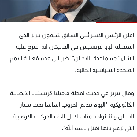
شاهد البرامج
الترددات
اعلن الرئيس الاسرائيلي السابق شيمون بيريز الذي
عن MTV
وظائف
الإنـتـاج
تواصل معنا
استقبله البابا فرنسيس في الفاتيكان انه اقترح عليه
لاعلاناتكم
شروط الإسـتخدام
سياسة الخصوصية
انشاء "امم متحدة للاديان" نظرا الى عدم فعالية الامم
المتحدة السياسية الحالية.
وقال بيريز في حديث لمجلة فاميليا كريستيانا الايطالية
الكاثوليكية "اليوم تندلع الحروب اساسا تحت ستار
الاديان واننا نواجه مئات لا بل الاف الحركات الارهابية
التي تزعم بانها تقتل باسم الله".