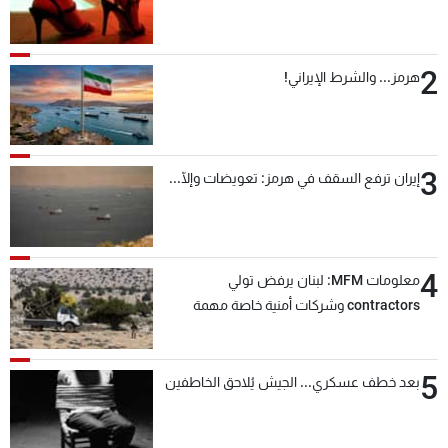
2
هرمز... والشرط الإيراني!
3
إيران ترفع السقف في هرمز: تعويضات وإلّا...
4
معلومات MFM: لبنان يرفض تولي
contractors وشركات أمنية خاصة مهمة
التحقق من نزع سلاح "حزب الله"
5
بعد خطف عسكري... الجيش يُلاحق الخاطفين