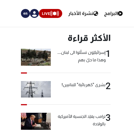
البرامج
نشرة الأخبار
LIVE
en
الأكثر قراءة
1
إسرائيليّون تسلّلوا الى لبنان...
وهذا ما حلّ بهم
2
بشرى "كهربائية" للبنانيين!
3
ترامب يقيّد الجنسية الأميركية
بالولادة