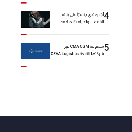
4
أبٌ يعتدي جنسيّاً على بناته
الثلاث… واعترافاتٌ صادمة
5
مجموعة CMA CGM عبر
شركتها التابعة CEVA Logistics
تُنجز الاستحواذ على مجموعة
فتّال