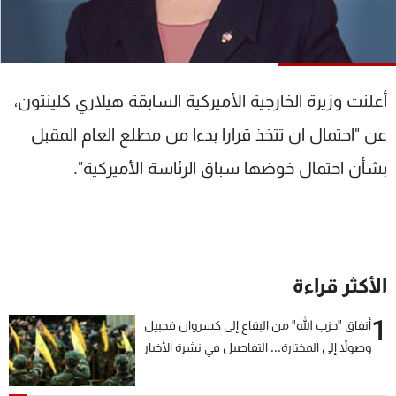
شاهد البرامج
الترددات
أعلنت وزيرة الخارجية الأميركية السابقة هيلاري كلينتون،
عن MTV
وظائف
الإنـتـاج
تواصل معنا
عن "احتمال ان تتخذ قرارا بدءا من مطلع العام المقبل
لاعلاناتكم
شروط الإسـتخدام
سياسة الخصوصية
بشأن احتمال خوضها سباق الرئاسة الأميركية".
الأكثر قراءة
1
أنفاق "حزب الله" من البقاع إلى كسروان فجبيل
وصولاً إلى المختارة... التفاصيل في نشرة الأخبار
بعد قليل