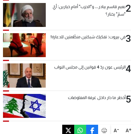
2
نعيم قاسم يبادر... و"الحزب" أمام خيارين: أيّ
"سمّ" يختار؟
3
في بيروت: تفكيك شبكتين منظّمتين للدعارة!
4
الرئيس عون ردّ 4 قوانين إلى مجلس النواب
5
أخطر ما دار داخل غرفة المفاوضات
-
+
A
A