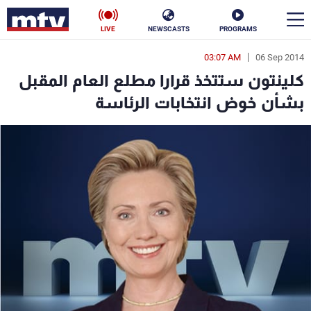
LIVE
NEWSCASTS
PROGRAMS
03:07 AM
06 Sep 2014
en
كلينتون ستتخذ قرارا مطلع العام المقبل
الأخبار
بشأن خوض انتخابات الرئاسة
سياسة
ناس
إقتصاد
فن
منوعات
رياضة
كأس العالم
البرامج
جدول البرامج