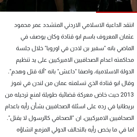
شاهد البرامج
الترددات
انتقد الداعية الاسلامي الاردني المتشدد عمر محمود
عن MTV
وظائف
عثمان المعروف باسم ابو قتادة وكان يوصف في
الإنـتـاج
تواصل معنا
الماضي بانه "سفير بن لادن في اوروبا" خلال جلسة
لاعلاناتكم
شروط الإسـتخدام
سياسة الخصوصية
محاكمته اعدام الصحافيين الاميركيين على يد تنظيم
الدولة الاسلامية، واصفا "داعش" بانه "آلة قتل وهدم".
وقال ابو قتادة الذي تسلمته عمان من لندن في تموز
2013 حيث خاض معركة قضائية طويلة لمنع ترحيله من
بريطانيا في رده على اسئلة الصحافيين بشأن رأيه باعدام
الصحافيين الاميركيين، ان "الصحافي كالرسول لا يقتل".
اما في ما يخص رأيه بالتحالف الدولي المزمع انشاؤه