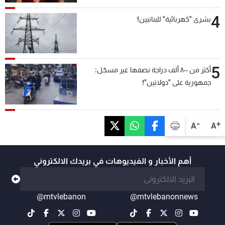
4
بشرى "كهربائية" للبنانيين!
5
أكثر من ٨٠٠ ألف دراجة نصفها غير مسجّل:
جمهورية على "دولابَين"!
-
+
A
A
أهم الأخبار و الفيديوهات في بريدك الالكتروني
@mtvlebanon
@mtvlebanonnews