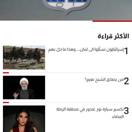
شاهد البرامج
الترددات
عن MTV
وظائف
الأكثر قراءة
الإنـتـاج
تواصل معنا
لاعلاناتكم
شروط الإسـتخدام
1
إسرائيليّون تسلّلوا الى لبنان... وهذا ما حلّ بهم
سياسة الخصوصية
2
من يصدّق الشيخ نعيم؟
3
تكسير سيارة نور غندور في منطقة الرملة
البيضاء