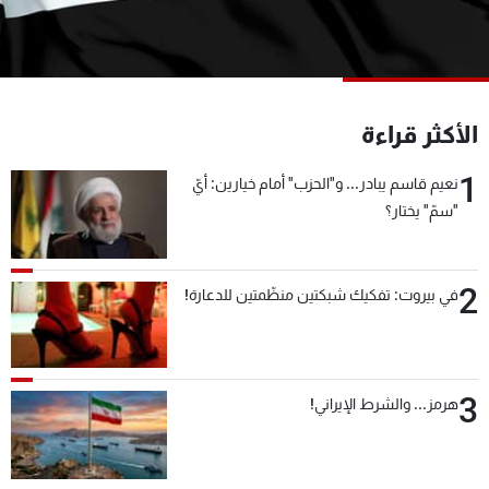
شاهد البرامج
الترددات
عن MTV
وظائف
الأكثر قراءة
الإنـتـاج
تواصل معنا
لاعلاناتكم
شروط الإسـتخدام
1
نعيم قاسم يبادر... و"الحزب" أمام خيارين: أيّ
سياسة الخصوصية
"سمّ" يختار؟
2
في بيروت: تفكيك شبكتين منظّمتين للدعارة!
3
هرمز... والشرط الإيراني!