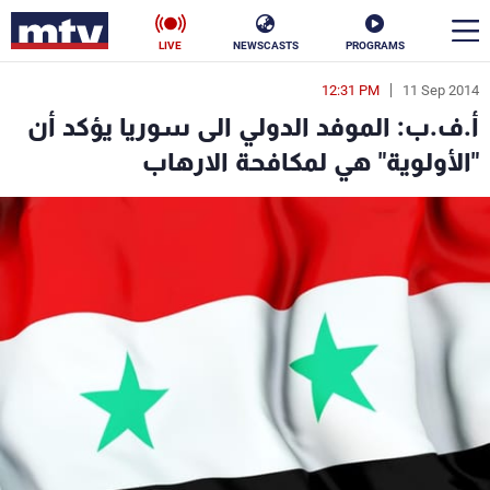
LIVE
NEWSCASTS
PROGRAMS
12:31 PM
11 Sep 2014
en
أ.ف.ب: الموفد الدولي الى سوريا يؤكد أن
الأخبار
"الأولوية" هي لمكافحة الارهاب
سياسة
ناس
إقتصاد
فن
منوعات
رياضة
كأس العالم
البرامج
جدول البرامج