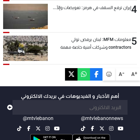
4
إيران ترفع السقف في هرمز: تعويضات وإلّا...
5
معلومات MFM: لبنان يرفض تولي
contractors وشركات أمنية خاصة مهمة
التحقق من نزع سلاح "حزب الله"
-
+
A
A
أهم الأخبار و الفيديوهات في بريدك الالكتروني
@mtvlebanon
@mtvlebanonnews