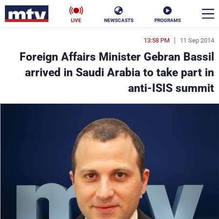
LIVE
NEWSCASTS
PROGRAMS
13:58 PM
11 Sep 2014
en
Foreign Affairs Minister Gebran Bassil
الأخبار
arrived in Saudi Arabia to take part in
anti-ISIS summit
سياسة
ناس
إقتصاد
فن
منوعات
رياضة
كأس العالم
البرامج
جدول البرامج