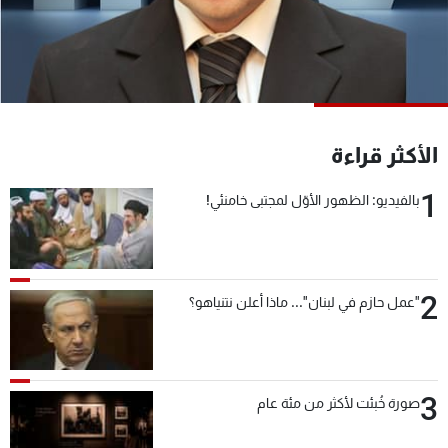
شاهد البرامج
الترددات
عن MTV
وظائف
الإنـتـاج
تواصل معنا
الأكثر قراءة
لاعلاناتكم
شروط الإسـتخدام
سياسة الخصوصية
1
بالفيديو: الظهور الأوّل لمجتبى خامنئي!
2
"عمل حازم في لبنان"... ماذا أعلن نتنياهو؟
3
صورة خُبئت لأكثر من مئة عام