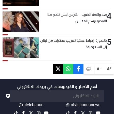
4
بعد واقعة الضرب... كارمن لبس تضع هذا
الفيديو برسم المعنيين
5
بالصورة: إحباط عمليّة تهريب مخدّرات من لبنان
إلى السعوديّة!
-
+
A
A
أهم الأخبار و الفيديوهات في بريدك الالكتروني
@mtvlebanon
@mtvlebanonnews