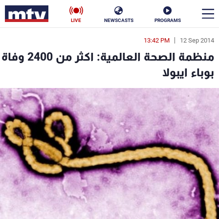
LIVE
NEWSCASTS
PROGRAMS
13:42 PM
12 Sep 2014
en
منظمة الصحة العالمية: اكثر من 2400 وفاة
الأخبار
بوباء ايبولا
سياسة
ناس
إقتصاد
فن
منوعات
رياضة
كأس العالم
البرامج
جدول البرامج