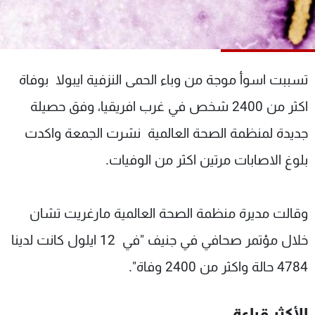
شاهد البرامج
الترددات
تسببت اسوأ موجة من وباء الحمى النزفية ايبولا بوفاة
عن MTV
وظائف
الإنـتـاج
تواصل معنا
اكثر من 2400 شخص في غرب افريقيا، وفق حصيلة
لاعلاناتكم
شروط الإسـتخدام
سياسة الخصوصية
جديدة لمنظمة الصحة العالمية نشرت الجمعة واكدت
بلوغ الاصابات مرتين اكثر من الوفيات.
وقالت مديرة منظمة الصحة العالمية مارغريت تشان
خلال مؤتمر صحافي في جنيف "في 12 ايلول كانت لدينا
4784 حالة واكثر من 2400 وفاة".
الأكثر قراءة