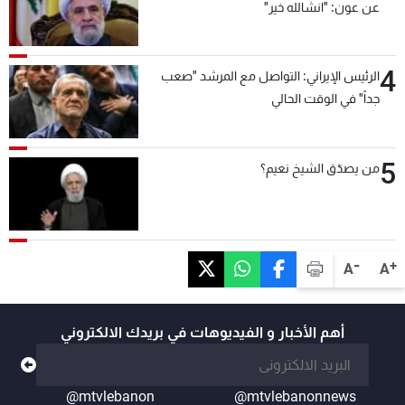
عن عون: "انشالله خير"
4
الرئيس الإيراني: التواصل مع المرشد "صعب
جداً" في الوقت الحالي
5
من يصدّق الشيخ نعيم؟
-
+
A
A
أهم الأخبار و الفيديوهات في بريدك الالكتروني
@mtvlebanon
@mtvlebanonnews