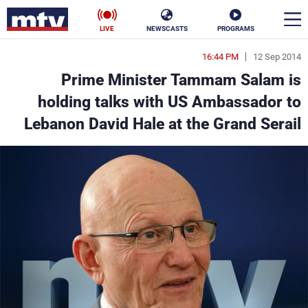
LIVE
NEWSCASTS
PROGRAMS
16:44 PM
12 Sep 2014
en
Prime Minister Tammam Salam is
الأخبار
holding talks with US Ambassador to
Lebanon David Hale at the Grand Serail
سياسة
ناس
إقتصاد
فن
منوعات
رياضة
كأس العالم
البرامج
جدول البرامج