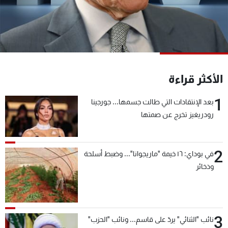
شاهد البرامج
الترددات
عن MTV
وظائف
الإنـتـاج
تواصل معنا
الأكثر قراءة
لاعلاناتكم
شروط الإسـتخدام
سياسة الخصوصية
1
بعد الإنتقادات التي طالت جسمها... جورجينا
رودريغيز تخرج عن صمتها
2
في بوداي: ١٦ خيمة "ماريجوانا"... وضبط أسلحة
وذخائر
3
نائب "الثنائي" يردّ على قاسم... ونائب "الحزب"