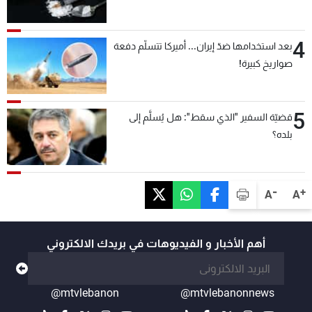
4
بعد استخدامها ضدّ إيران... أميركا تتسلّم دفعة
صواريخ كبيرة!
5
قضيّة السفير "الذي سقط": هل يُسلَّم إلى
بلده؟
-
+
A
A
أهم الأخبار و الفيديوهات في بريدك الالكتروني
@mtvlebanon
@mtvlebanonnews