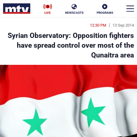
LIVE
NEWSCASTS
PROGRAMS
12:30 PM
13 Sep 2014
en
Syrian Observatory: Opposition fighters
الأخبار
have spread control over most of the
Qunaitra area
سياسة
ناس
إقتصاد
فن
منوعات
رياضة
كأس العالم
البرامج
جدول البرامج