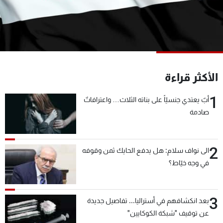
شاهد البرامج
الترددات
عن MTV
وظائف
الإنـتـاج
تواصل معنا
الأكثر قراءة
لاعلاناتكم
شروط الإسـتخدام
سياسة الخصوصية
1
أبٌ يعتدي جنسيّاً على بناته الثلاث… واعترافاتٌ
صادمة
2
الى نواف سلام: هل يدفع الحايك ثمن وقوفه
في وجه خيّاط؟
3
بعد انكشافهم في أستراليا... تفاصيل جديدة
عن توقيف "شبكة الكوكايين"