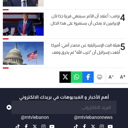
4
ترامب: أعتقد أن الأمر سينتهي قريبًا جدًا لأن
الإيرانيين لا يمكن أن يستمروا على هذا الحال
5
هيئة البث الإسرائيلية عن مصدر أمني: أميركا
أبلغت إسرائيل أن "حزب الله" لم يخرق وقف
إطلاق النار أمس في مجدل زون وطلبت منها
عدم التصعيد خشية أن يؤثر ذلك على مفاوضات
روما
-
+
A
A
أهم الأخبار و الفيديوهات في بريدك الالكتروني
@mtvlebanon
@mtvlebanonnews