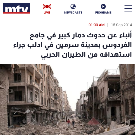
LIVE
NEWSCASTS
PROGRAMS
01:00 AM
15 Sep 2014
en
أنباء عن حدوث دمار كبير في جامع
الأخبار
الفردوس بمدينة سرمين في ادلب جراء
استهدافه من الطيران الحربي
سياسة
ناس
إقتصاد
فن
منوعات
رياضة
كأس العالم
البرامج
جدول البرامج