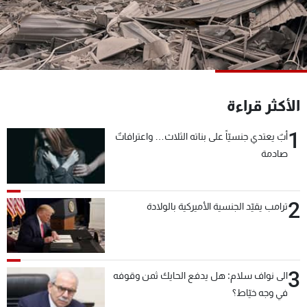
شاهد البرامج
الترددات
عن MTV
وظائف
الإنـتـاج
تواصل معنا
الأكثر قراءة
لاعلاناتكم
شروط الإسـتخدام
سياسة الخصوصية
1
أبٌ يعتدي جنسيّاً على بناته الثلاث… واعترافاتٌ
صادمة
2
ترامب يقيّد الجنسية الأميركية بالولادة
3
الى نواف سلام: هل يدفع الحايك ثمن وقوفه
في وجه خيّاط؟