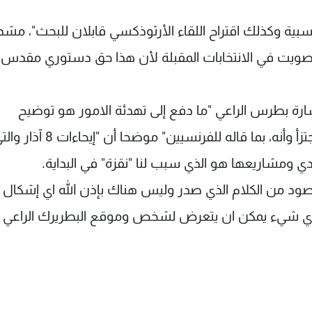
لنسبية وكذلك اقتراح اللقاء الأرثوذكسي قابلان للبحث"، مشد
التصويت في الانتخابات المقبلة لأن هذا حق دستوري مقدس
رة بطرس الراعي "ما دفع إلى تهدئة الامور هو توضيح
البطريرك الراعي ان ما نقل عنه في الإعلام كان مجتزأ وأنه، بما قاله للفرنسيين" موضحا أن "إيحاءا
ي ومشاريعها هو الذي سبب لنا "نقزة" في البداية.
صود من الكلام الذي صدر وليس هناك بإذن الله اي إشكال 
ا أي شيء يمكن ان يتعرض لشخص وموقع البطريرك الراعي و