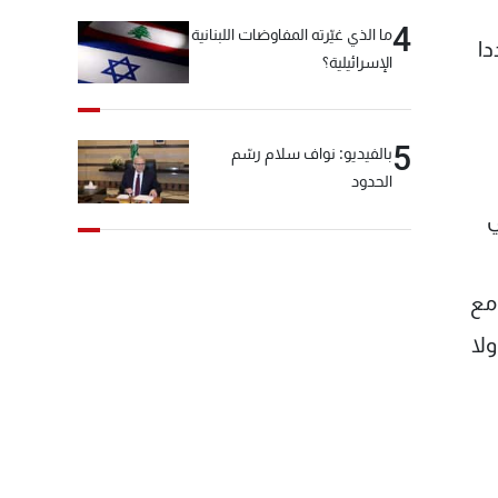
4
ما الذي غيّرته المفاوضات اللبنانية
دا
الإسرائيلية؟
5
بالفيديو: نواف سلام رسّم
الحدود
ت 8 آذار والتي
مع
لا