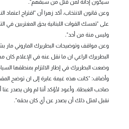
سيكون إدانة لمن قتل من سبقهم".
وعن قانون الانتخاب، أكد زهرا أن "اقتراح اعتماد ا
على "تمسك القوات اللبنانية بحق المغتربين في 
وليس منة من أحد".
وعن مواقف وتوضيحات البطريرك الماروني مار بشا
وضعت البطريرك في إطار الالتزام بمنطقها السياد
وأضاف: "كانت هذه غيمة عابرة إلى ان توضح المق
صاحب الغبطة. وأعود لأؤكد أننا لم ولن يصدر عن
نقبل لمثل ذلك أن يصدر عن أي كان بحقه".