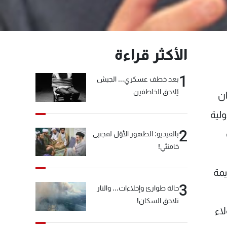
الأكثر قراءة
1
بعد خطف عسكري... الجيش
يُلاحق الخاطفين
ان
ولية
2
بالفيديو: الظهور الأوّل لمجتبى
خامنئي!
يمة
3
حالة طوارئ وإخلاءات... والنار
تلاحق السكان!
اء