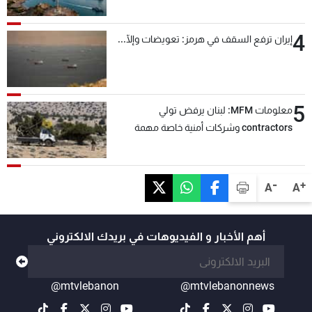
4
إيران ترفع السقف في هرمز: تعويضات وإلّا...
5
معلومات MFM: لبنان يرفض تولي
contractors وشركات أمنية خاصة مهمة
التحقق من نزع سلاح "حزب الله"
-
+
A
A
أهم الأخبار و الفيديوهات في بريدك الالكتروني
@mtvlebanon
@mtvlebanonnews