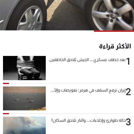
شاهد البرامج
الترددات
عن MTV
وظائف
الإنـتـاج
تواصل معنا
الأكثر قراءة
لاعلاناتكم
شروط الإسـتخدام
سياسة الخصوصية
1
بعد خطف عسكري... الجيش يُلاحق الخاطفين
2
إيران ترفع السقف في هرمز: تعويضات وإلّا...
3
حالة طوارئ وإخلاءات... والنار تلاحق السكان!