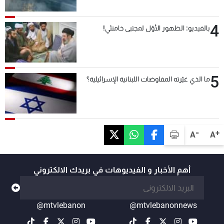
4
بالفيديو: الظهور الأوّل لمجتبى خامنئي!
5
ما الذي غيّرته المفاوضات اللبنانية الإسرائيلية؟
-
+
A
A
أهم الأخبار و الفيديوهات في بريدك الالكتروني
@mtvlebanon
@mtvlebanonnews