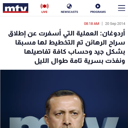
LIVE
NEWSCASTS
PROGRAMS
08:18 AM
20 Sep 2014
en
أردوغان: العملية التي أسفرت عن إطلاق
الأخبار
سراح الرهائن تم التخطيط لها مسبقا
بشكل جيد وحساب كافة تفاصيلها
سياسة
ناس
ونفذت بسرية تامة طوال الليل
إقتصاد
فن
منوعات
رياضة
كأس العالم
البرامج
جدول البرامج