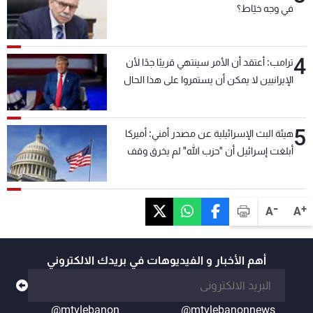
في وجه خيّاط؟
4
ترامب: أعتقد أن الأمر سينتهي قريبًا جدًا لأن
الإيرانيين لا يمكن أن يستمروا على هذا الحال
5
هيئة البث الإسرائيلية عن مصدر أمني: أميركا
أبلغت إسرائيل أن "حزب الله" لم يخرق وقف
إطلاق النار أمس في مجدل زون وطلبت منها
عدم التصعيد خشية أن يؤثر ذلك على مفاوضات
روما
-
+
A
A
أهم الأخبار و الفيديوهات في بريدك الالكتروني
@mtvlebanon
@mtvlebanonnews