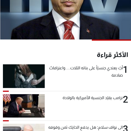
شاهد البرامج
الترددات
عن MTV
وظائف
الإنـتـاج
تواصل معنا
لاعلاناتكم
شروط الإسـتخدام
سياسة الخصوصية
الأكثر قراءة
1
أبٌ يعتدي جنسيّاً على بناته الثلاث… واعترافاتٌ
صادمة
2
ترامب يقيّد الجنسية الأميركية بالولادة
3
الى نواف سلام: هل يدفع الحايك ثمن وقوفه